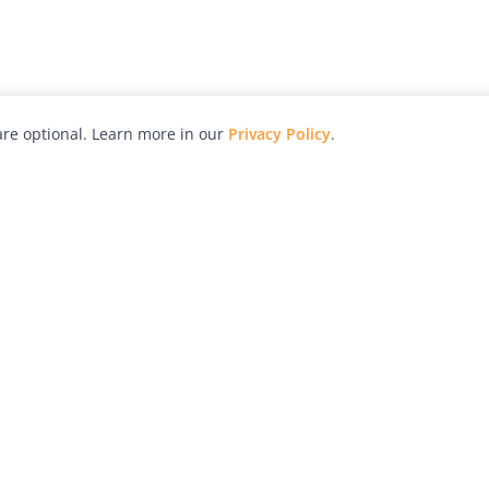
re optional. Learn more in our
Privacy Policy
.
hy
Awards
Advertise with Us
Help
Magazine
Press
Contact
orial
Explore
Free Guides
RSS
nd
Learn
About Us
Legal
spective owners.