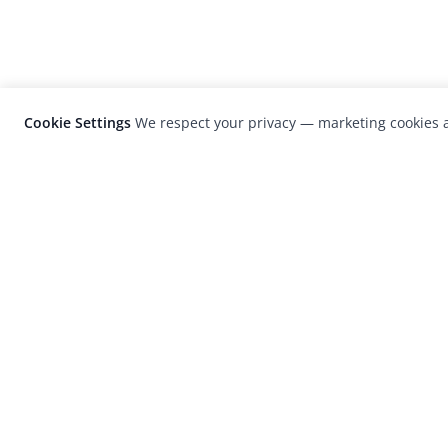
Cookie Settings
We respect your privacy — marketing cookies a
LensCulture is a leading global photograp
platform known for its international
photography awards, exhibitions, and edit
coverage of contemporary photography a
visual culture.
© 2026 LensCulture, Inc. Photographs © of their re