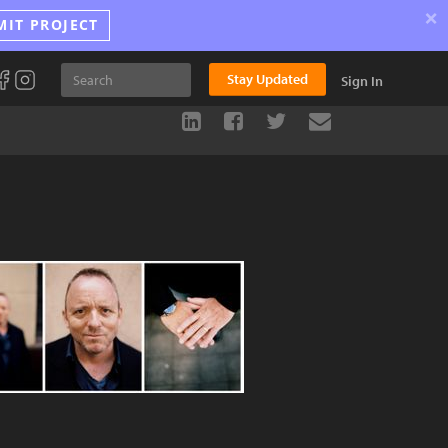
×
MIT PROJECT
Stay Updated
Sign In