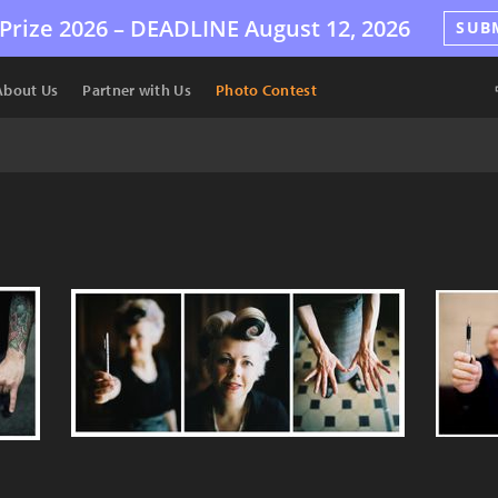
Prize 2026 –
DEADLINE
August 12, 2026
SUB
About Us
Partner with Us
Photo Contest