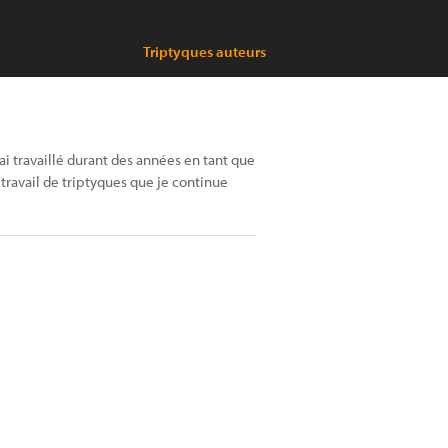
Triptyques auteurs
ai travaillé durant des années en tant que
ravail de triptyques que je continue