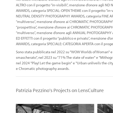
ALTRO con il progetto “in-visibili”, menzione d’onore agl
AWARDS, categoria SPECIAL: OPEN THEME con il progetto “in-vi
NEUTRAL DENSITY PHOTOGRAPHY AWARDS, categoria FINE ART
“multiverso”, menzione d’onore ai CHROMATIC PHOTOGRAPH
“prospettiva”, menzione d’onore ai CHROMATIC PHOTOGRAPH
“multiverso”, menzione d’onore agli ANNUAL PHOTOGRAPHY 
ED EFFETTI con il progetto “pubblico e privato”, menzione
AWARDS, categoria SPECIALE: CATEGORIA APERTA con il proget
Sono stata pubblicata nel 2022 su "WOW Worlds of Woman" e "P
smascherato", nel 2023 su "71% The state of water" e "Mithograp
nel 2024 "Play! Let the game begin" e "Urban unliveils the cit
e Chromatic photography awards.
Patrizia Pezzino's Projects on LensCulture