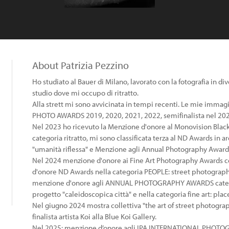
About Patrizia Pezzino
Ho studiato al Bauer di Milano, lavorato con la fotografia in d
studio dove mi occupo di ritratto.
Alla strett mi sono avvicinata in tempi recenti. Le mie immag
PHOTO AWARDS 2019, 2020, 2021, 2022, semifinalista nel 202
Nel 2023 ho ricevuto la Menzione d'onore al Monovision Bla
categoria ritratto, mi sono classificata terza al ND Awards in a
"umanità riflessa" e Menzione agli Annual Photography Awards 
Nel 2024 menzione d'onore ai Fine Art Photography Awards con 
d'onore ND Awards nella categoria PEOPLE: street photography 
menzione d'onore agli ANNUAL PHOTOGRAPHY AWARDS categoria 
progetto "caleidoscopica città" e nella categoria fine art: place
Nel giugno 2024 mostra collettiva "the art of street photogr
finalista artista Koi alla Blue Koi Gallery.
Nel 2025: menzione d’onore agli IPA INTERNATIONAL PHOTO