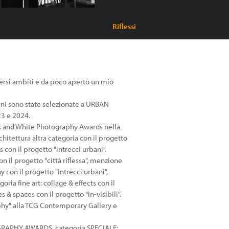
Riflessi
iversi ambiti e da poco aperto un mio
ini sono state selezionate a URBAN
3 e 2024.
ck and White Photography Awards nella
rchitettura altra categoria con il progetto
con il progetto "intrecci urbani".
il progetto "città riflessa", menzione
con il progetto "intrecci urbani",
fine art: collage & effects con il
s & spaces con il progetto "in-visibili".
aphy" alla TCG Contemporary Gallery e
GRAPHY AWARDS, categoria SPECIALE: