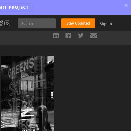
×
MIT PROJECT
Stay Updated
Sign In