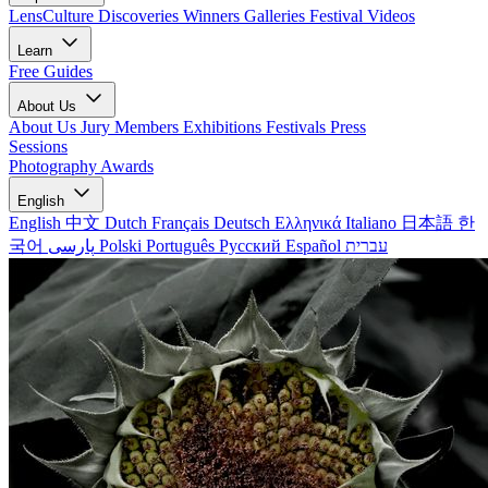
LensCulture Discoveries
Winners Galleries
Festival Videos
Learn
Free Guides
About Us
About Us
Jury Members
Exhibitions
Festivals
Press
Sessions
Photography Awards
English
English
中文
Dutch
Français
Deutsch
Ελληνικά
Italiano
日本語
한
국어
پارسی
Polski
Português
Русский
Español
עברית