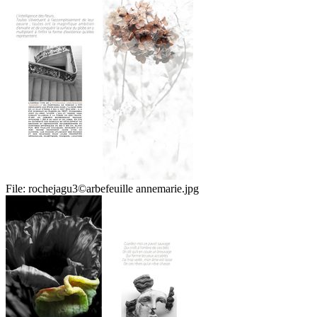
File:
rochejagu3©arbefeuille annemarie.jpg