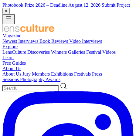
Photobook Prize 2026
– Deadline August 12, 2026
Submit Project
×
Magazine
Newest
Interviews
Book Reviews
Video Interviews
Explore
LensCulture Discoveries
Winners Galleries
Festival Videos
Learn
Free Guides
About Us
About Us
Jury Members
Exhibitions
Festivals
Press
Sessions
Photography Awards