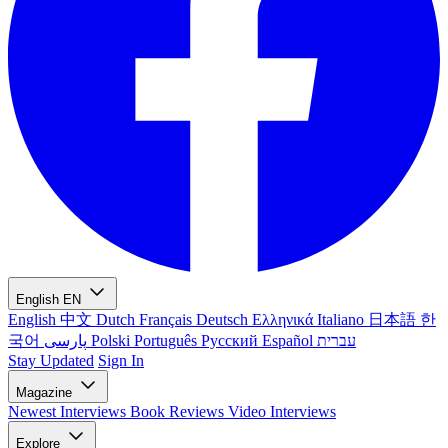
English
EN
English
中文
Dutch
Français
Deutsch
Ελληνικά
Italiano
日本語
한
국어
پارسی
Polski
Português
Русский
Español
עברית
Stay Updated
Sign In
Magazine
Newest
Interviews
Book Reviews
Video Interviews
Explore