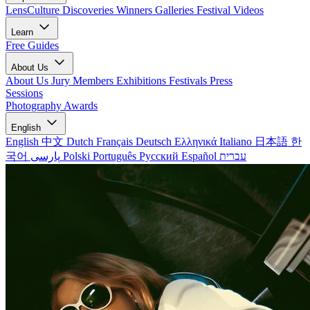
LensCulture Discoveries
Winners Galleries
Festival Videos
Learn
Free Guides
About Us
About Us
Jury Members
Exhibitions
Festivals
Press
Sessions
Photography Awards
English
English
中文
Dutch
Français
Deutsch
Ελληνικά
Italiano
日本語
한
국어
پارسی
Polski
Português
Русский
Español
עברית