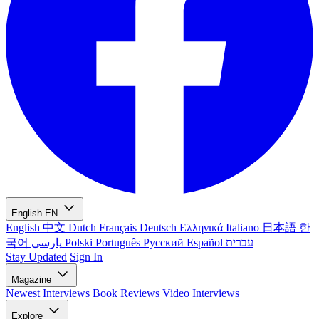
English
EN
English
中文
Dutch
Français
Deutsch
Ελληνικά
Italiano
日本語
한
국어
پارسی
Polski
Português
Русский
Español
עברית
Stay Updated
Sign In
Magazine
Newest
Interviews
Book Reviews
Video Interviews
Explore