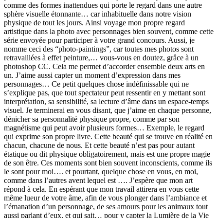
comme des formes inattendues qui porte le regard dans une autre
sphère visuelle étonnante… car inhabituelle dans notre vision
physique de tout les jours. Ainsi voyage mon propre regard
artistique dans la photo avec personnages bien souvent, comme cette
série envoyée pour participer à votre grand concours. Aussi, je
nomme ceci des “photo-paintings”, car toutes mes photos sont
retravaillées à effet peinture,… vous-vous en doutez, grâce à un
photoshop CC. Cela me permet d’accorder ensemble deux arts en
un. J’aime aussi capter un moment d’expression dans mes
personnages… Ce petit quelques chose indéfinissable qui ne
s’explique pas, que tout spectateur peut ressentir en y mettant sont
interprétation, sa sensibilité, sa lecture d’âme dans un espace-temps
visuel. Je terminerai en vous disant, que j’aime en chaque personne,
dénicher sa personnalité physique propre, comme par son
magnétisme qui peut avoir plusieurs formes… Exemple, le regard
qui exprime son propre livre. Cette beauté qui se trouve en réalité en
chacun, chacune de nous. Et cette beauté n’est pas pour autant
étatique ou dit physique obligatoirement, mais est une propre magie
de son être. Ces moments sont bien souvent inconscients, comme ils
le sont pour moi…. et pourtant, quelque chose en vous, en moi,
comme dans l’autres avent lequel est …. J’espère que mon art
répond à cela. En espérant que mon travail attirera en vous cette
même lueur de votre âme, afin de vous plonger dans l’ambiance et
l’émanation d’un personnage, de ses amours pour les animaux tout
aussi parlant d’eux, et qui sait… pour y capter la Lumière de la Vie