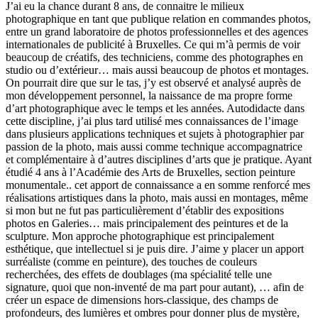
J’ai eu la chance durant 8 ans, de connaitre le milieux
photographique en tant que publique relation en commandes photos,
entre un grand laboratoire de photos professionnelles et des agences
internationales de publicité à Bruxelles. Ce qui m’à permis de voir
beaucoup de créatifs, des techniciens, comme des photographes en
studio ou d’extérieur… mais aussi beaucoup de photos et montages.
On pourrait dire que sur le tas, j’y est observé et analysé auprès de
mon développement personnel, la naissance de ma propre forme
d’art photographique avec le temps et les années. Autodidacte dans
cette discipline, j’ai plus tard utilisé mes connaissances de l’image
dans plusieurs applications techniques et sujets à photographier par
passion de la photo, mais aussi comme technique accompagnatrice
et complémentaire à d’autres disciplines d’arts que je pratique. Ayant
étudié 4 ans à l’Académie des Arts de Bruxelles, section peinture
monumentale.. cet apport de connaissance a en somme renforcé mes
réalisations artistiques dans la photo, mais aussi en montages, même
si mon but ne fut pas particulièrement d’établir des expositions
photos en Galeries… mais principalement des peintures et de la
sculpture. Mon approche photographique est principalement
esthétique, que intellectuel si je puis dire. J’aime y placer un apport
surréaliste (comme en peinture), des touches de couleurs
recherchées, des effets de doublages (ma spécialité telle une
signature, quoi que non-inventé de ma part pour autant), … afin de
créer un espace de dimensions hors-classique, des champs de
profondeurs, des lumières et ombres pour donner plus de mystère,