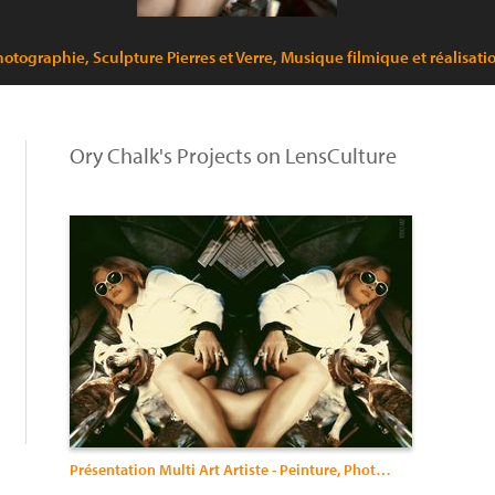
, Photographie, Sculpture Pierres et Verre, Musique filmique et réal
Ory Chalk's Projects on LensCulture
Présentation Multi Art Artiste - Peinture, Photographie, Sculpture Pierres et Verre, Musique filmique et réalisation Contemporaines de Masque Ancienne Egypte (Egyptomanie).