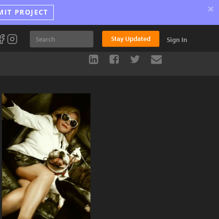
×
MIT PROJECT
Stay Updated
Sign In