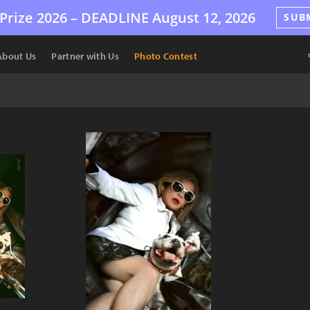
Prize 2026 –
DEADLINE
August 12, 2026
SUB
About Us
Partner with Us
Photo Contest