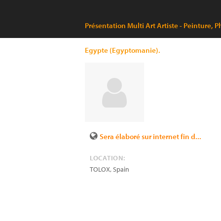
Présentation Multi Art Artiste - Peinture
Egypte (Egyptomanie).
Sera élaboré sur internet fin d...
LOCATION:
TOLOX
,
Spain