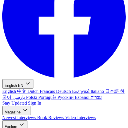
English
EN
English
中文
Dutch
Français
Deutsch
Ελληνικά
Italiano
日本語
한
국어
پارسی
Polski
Português
Русский
Español
עברית
Stay Updated
Sign In
Magazine
Newest
Interviews
Book Reviews
Video Interviews
Explore