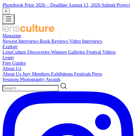
Photobook Prize 2026
– Deadline August 12, 2026
Submit Project
×
Magazine
Newest
Interviews
Book Reviews
Video Interviews
Explore
LensCulture Discoveries
Winners Galleries
Festival Videos
Learn
Free Guides
About Us
About Us
Jury Members
Exhibitions
Festivals
Press
Sessions
Photography Awards