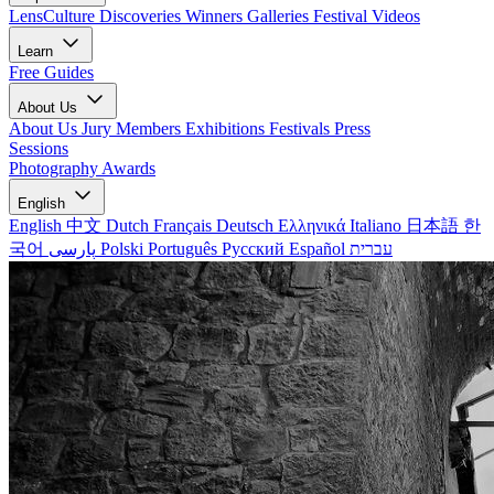
LensCulture Discoveries
Winners Galleries
Festival Videos
Learn
Free Guides
About Us
About Us
Jury Members
Exhibitions
Festivals
Press
Sessions
Photography Awards
English
English
中文
Dutch
Français
Deutsch
Ελληνικά
Italiano
日本語
한
국어
پارسی
Polski
Português
Русский
Español
עברית