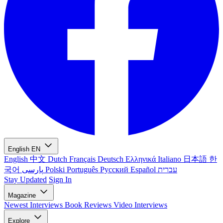
English
EN
English
中文
Dutch
Français
Deutsch
Ελληνικά
Italiano
日本語
한
국어
پارسی
Polski
Português
Русский
Español
עברית
Stay Updated
Sign In
Magazine
Newest
Interviews
Book Reviews
Video Interviews
Explore