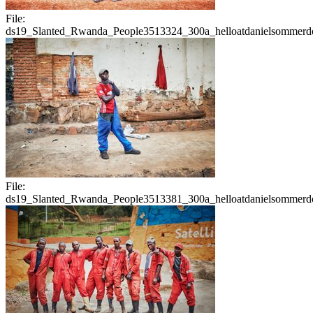
File:
ds19_Slanted_Rwanda_People3513324_300a_helloatdanielsommerdo
File:
ds19_Slanted_Rwanda_People3513381_300a_helloatdanielsommerdo