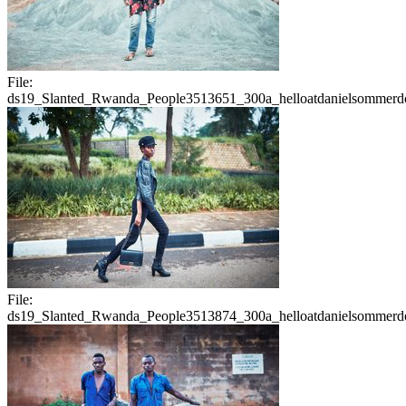
File:
ds19_Slanted_Rwanda_People3513651_300a_helloatdanielsommerdo
File:
ds19_Slanted_Rwanda_People3513874_300a_helloatdanielsommerdo