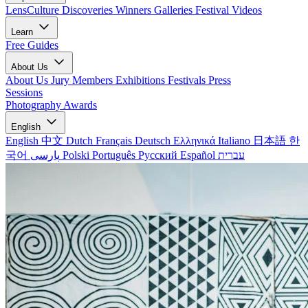
LensCulture Discoveries
Winners Galleries
Festival Videos
Learn
Free Guides
About Us
About Us
Jury Members
Exhibitions
Festivals
Press
Sessions
Photography Awards
English
English
中文
Dutch
Français
Deutsch
Ελληνικά
Italiano
日本語
한
국어
پارسی
Polski
Português
Русский
Español
עברית