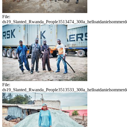
File:
ds19_Slanted_Rwanda_People3513474_300a_helloatdanielsommerdo
File:
ds19_Slanted_Rwanda_People3513533_300a_helloatdanielsommerdo