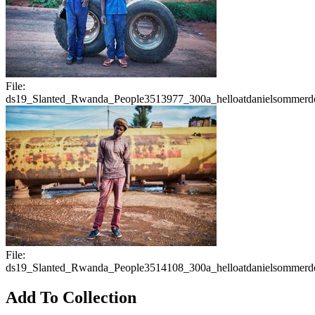
File:
ds19_Slanted_Rwanda_People3513977_300a_helloatdanielsommerdo
File:
ds19_Slanted_Rwanda_People3514108_300a_helloatdanielsommerdo
Add To Collection