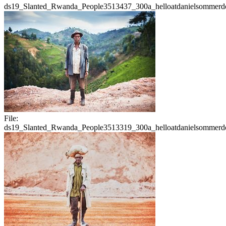
ds19_Slanted_Rwanda_People3513437_300a_helloatdanielsommerdo
File:
ds19_Slanted_Rwanda_People3513319_300a_helloatdanielsommerdo