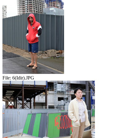
File:
6(Idir).JPG