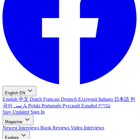
English
EN
English
中文
Dutch
Français
Deutsch
Ελληνικά
Italiano
日本語
한
국어
پارسی
Polski
Português
Русский
Español
עברית
Stay Updated
Sign In
Magazine
Newest
Interviews
Book Reviews
Video Interviews
Explore