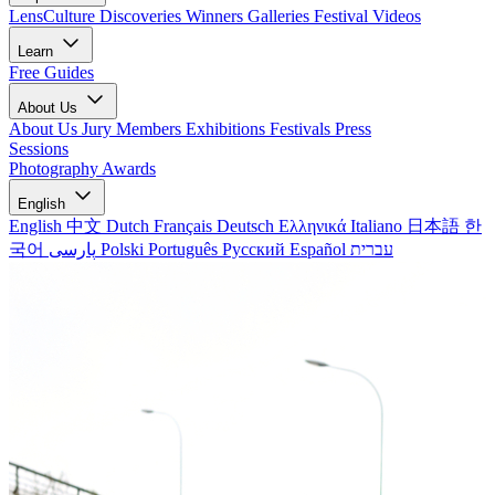
LensCulture Discoveries
Winners Galleries
Festival Videos
Learn
Free Guides
About Us
About Us
Jury Members
Exhibitions
Festivals
Press
Sessions
Photography Awards
English
English
中文
Dutch
Français
Deutsch
Ελληνικά
Italiano
日本語
한
국어
پارسی
Polski
Português
Русский
Español
עברית