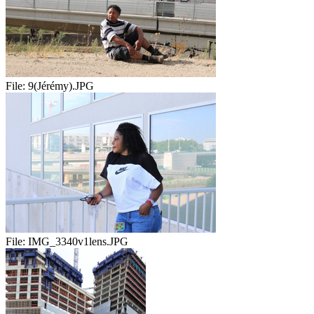
File:
9(Jérémy).JPG
File:
IMG_3340v1lens.JPG