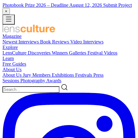
Photobook Prize 2026
– Deadline August 12, 2026
Submit Project
×
Magazine
Newest
Interviews
Book Reviews
Video Interviews
Explore
LensCulture Discoveries
Winners Galleries
Festival Videos
Learn
Free Guides
About Us
About Us
Jury Members
Exhibitions
Festivals
Press
Sessions
Photography Awards