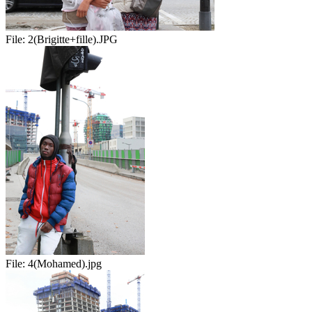
File:
2(Brigitte+fille).JPG
File:
4(Mohamed).jpg