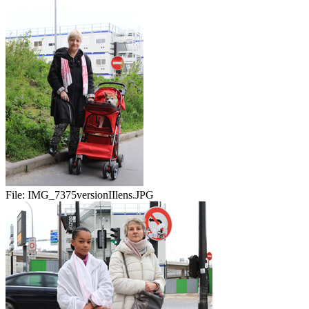
File:
IMG_7375versionIIlens.JPG