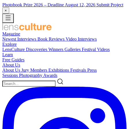
Photobook Prize 2026
– Deadline August 12, 2026
Submit Project
×
Magazine
Newest
Interviews
Book Reviews
Video Interviews
Explore
LensCulture Discoveries
Winners Galleries
Festival Videos
Learn
Free Guides
About Us
About Us
Jury Members
Exhibitions
Festivals
Press
Sessions
Photography Awards