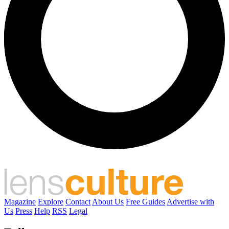
Magazine
Explore
Contact
About Us
Free Guides
Advertise with
Us
Press
Help
RSS
Legal