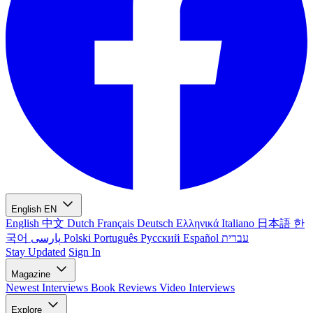
English
EN
English
中文
Dutch
Français
Deutsch
Ελληνικά
Italiano
日本語
한
국어
پارسی
Polski
Português
Русский
Español
עברית
Stay Updated
Sign In
Magazine
Newest
Interviews
Book Reviews
Video Interviews
Explore