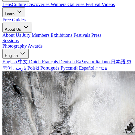
LensCulture Discoveries
Winners Galleries
Festival Videos
Learn
Free Guides
About Us
About Us
Jury Members
Exhibitions
Festivals
Press
Sessions
Photography Awards
English
English
中文
Dutch
Français
Deutsch
Ελληνικά
Italiano
日本語
한
국어
پارسی
Polski
Português
Русский
Español
עברית