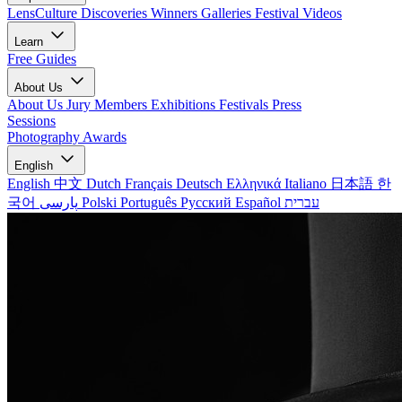
LensCulture Discoveries
Winners Galleries
Festival Videos
Learn
Free Guides
About Us
About Us
Jury Members
Exhibitions
Festivals
Press
Sessions
Photography Awards
English
English
中文
Dutch
Français
Deutsch
Ελληνικά
Italiano
日本語
한
국어
پارسی
Polski
Português
Русский
Español
עברית