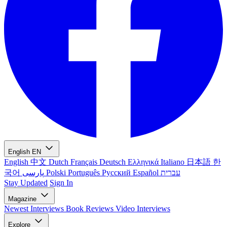
English
EN
English
中文
Dutch
Français
Deutsch
Ελληνικά
Italiano
日本語
한
국어
پارسی
Polski
Português
Русский
Español
עברית
Stay Updated
Sign In
Magazine
Newest
Interviews
Book Reviews
Video Interviews
Explore