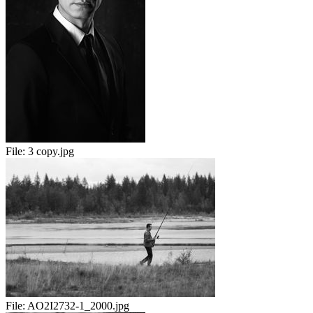
File:
3 copy.jpg
File:
AO2I2732-1_2000.jpg