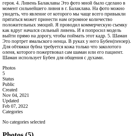
героя. 4. Ливень Балаклавы Это фото мной было сделано в
момент сильнейшего ливня в г. Балаклава. На фото можно
увидеть, что явление от которого мы чаще всего привыкли
прятаться может принести нам огромное количество
положительных эмоций. Я проводил коммерческую съемку
как вдруг начался сильный ливень. И я попросил модель
выйти прямо на дорогу, чтобы поймать этот кадр. 5. Шаман
Это портрет ямальского ненца. В руках у него Бубен(пензер).
Для обтяжки бубна требуется кожа только что заколотого
оленя, которого пожертвовал сам шаман или его пациент.
Шаман использует Бубен для общения с духами.
Photos
5
Status
Public
Created
Nov 04, 2021
Updated
Feb 07, 2022
Categories
No categories selected
Photos (5)