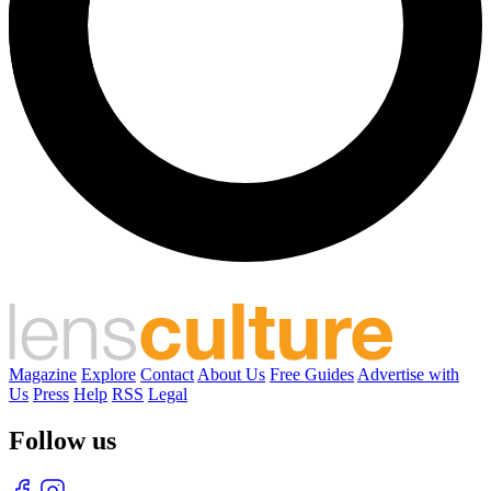
Magazine
Explore
Contact
About Us
Free Guides
Advertise with
Us
Press
Help
RSS
Legal
Follow us