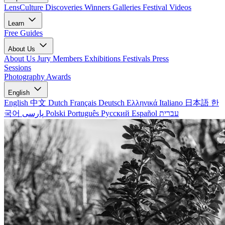
LensCulture Discoveries
Winners Galleries
Festival Videos
Learn
Free Guides
About Us
About Us
Jury Members
Exhibitions
Festivals
Press
Sessions
Photography Awards
English
English
中文
Dutch
Français
Deutsch
Ελληνικά
Italiano
日本語
한
국어
پارسی
Polski
Português
Русский
Español
עברית