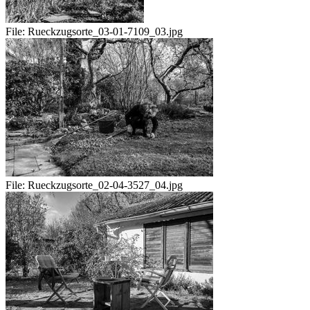
File:
Rueckzugsorte_03-01-7109_03.jpg
File:
Rueckzugsorte_02-04-3527_04.jpg