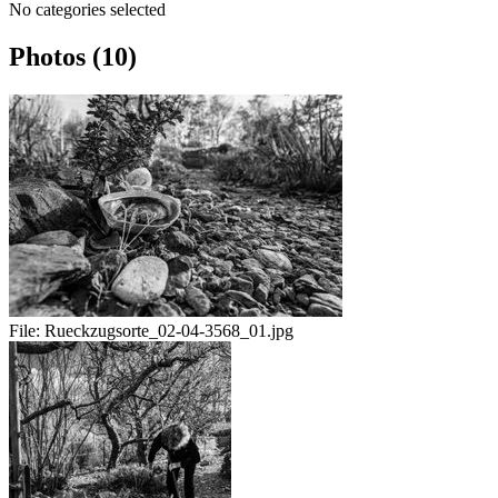
No categories selected
Photos (10)
File:
Rueckzugsorte_02-04-3568_01.jpg