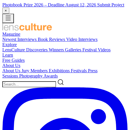
Photobook Prize 2026
– Deadline August 12, 2026
Submit Project
×
Magazine
Newest
Interviews
Book Reviews
Video Interviews
Explore
LensCulture Discoveries
Winners Galleries
Festival Videos
Learn
Free Guides
About Us
About Us
Jury Members
Exhibitions
Festivals
Press
Sessions
Photography Awards