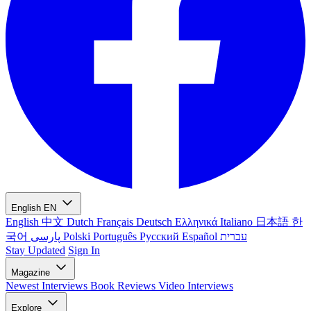
English
EN
English
中文
Dutch
Français
Deutsch
Ελληνικά
Italiano
日本語
한
국어
پارسی
Polski
Português
Русский
Español
עברית
Stay Updated
Sign In
Magazine
Newest
Interviews
Book Reviews
Video Interviews
Explore