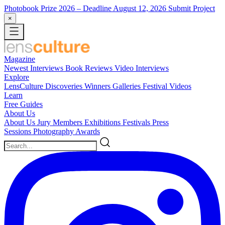
Photobook Prize 2026
– Deadline August 12, 2026
Submit Project
×
Magazine
Newest
Interviews
Book Reviews
Video Interviews
Explore
LensCulture Discoveries
Winners Galleries
Festival Videos
Learn
Free Guides
About Us
About Us
Jury Members
Exhibitions
Festivals
Press
Sessions
Photography Awards