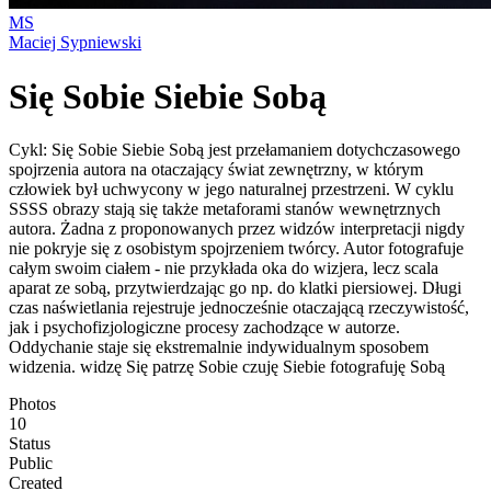
MS
Maciej Sypniewski
Się Sobie Siebie Sobą
Cykl: Się Sobie Siebie Sobą jest przełamaniem dotychczasowego
spojrzenia autora na otaczający świat zewnętrzny, w którym
człowiek był uchwycony w jego naturalnej przestrzeni. W cyklu
SSSS obrazy stają się także metaforami stanów wewnętrznych
autora. Żadna z proponowanych przez widzów interpretacji nigdy
nie pokryje się z osobistym spojrzeniem twórcy. Autor fotografuje
całym swoim ciałem - nie przykłada oka do wizjera, lecz scala
aparat ze sobą, przytwierdzając go np. do klatki piersiowej. Długi
czas naświetlania rejestruje jednocześnie otaczającą rzeczywistość,
jak i psychofizjologiczne procesy zachodzące w autorze.
Oddychanie staje się ekstremalnie indywidualnym sposobem
widzenia. widzę Się patrzę Sobie czuję Siebie fotografuję Sobą
Photos
10
Status
Public
Created