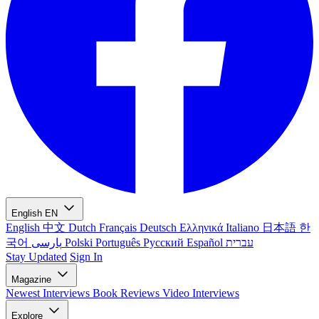
English
EN
English
中文
Dutch
Français
Deutsch
Ελληνικά
Italiano
日本語
한
국어
پارسی
Polski
Português
Русский
Español
עברית
Stay Updated
Sign In
Magazine
Newest
Interviews
Book Reviews
Video Interviews
Explore