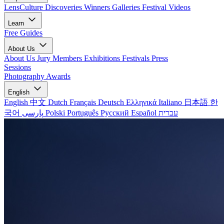
LensCulture Discoveries
Winners Galleries
Festival Videos
Learn
Free Guides
About Us
About Us
Jury Members
Exhibitions
Festivals
Press
Sessions
Photography Awards
English
English
中文
Dutch
Français
Deutsch
Ελληνικά
Italiano
日本語
한
국어
پارسی
Polski
Português
Русский
Español
עברית