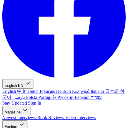
English
EN
English
中文
Dutch
Français
Deutsch
Ελληνικά
Italiano
日本語
한
국어
پارسی
Polski
Português
Русский
Español
עברית
Stay Updated
Sign In
Magazine
Newest
Interviews
Book Reviews
Video Interviews
Explore