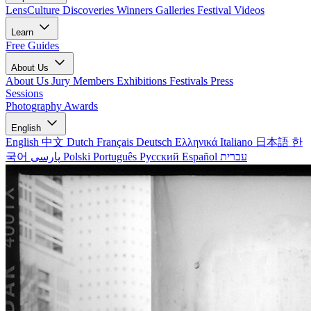
LensCulture Discoveries
Winners Galleries
Festival Videos
Learn
Free Guides
About Us
About Us
Jury Members
Exhibitions
Festivals
Press
Sessions
Photography Awards
English
English
中文
Dutch
Français
Deutsch
Ελληνικά
Italiano
日本語
한
국어
پارسی
Polski
Português
Русский
Español
עברית