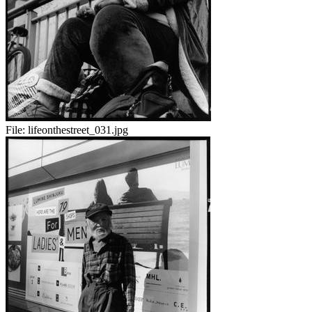
File:
lifeonthestreet_031.jpg