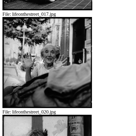
File:
lifeonthestreet_017.jpg
File:
lifeonthestreet_020.jpg