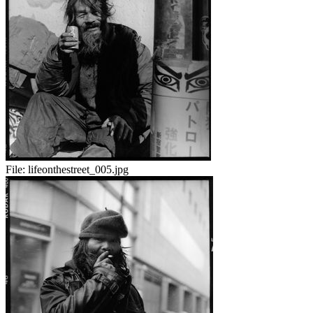
File:
lifeonthestreet_005.jpg