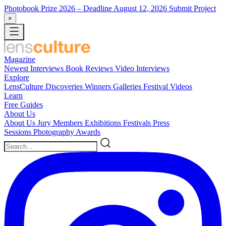
Photobook Prize 2026
– Deadline August 12, 2026
Submit Project
×
Magazine
Newest
Interviews
Book Reviews
Video Interviews
Explore
LensCulture Discoveries
Winners Galleries
Festival Videos
Learn
Free Guides
About Us
About Us
Jury Members
Exhibitions
Festivals
Press
Sessions
Photography Awards