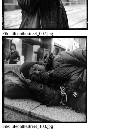
File:
lifeonthestreet_007.jpg
File:
lifeonthestreet_103.jpg