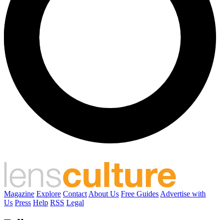
Magazine
Explore
Contact
About Us
Free Guides
Advertise with
Us
Press
Help
RSS
Legal