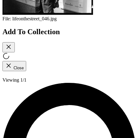
File:
lifeonthestreet_046.jpg
Add To Collection
Close
Viewing 1/1