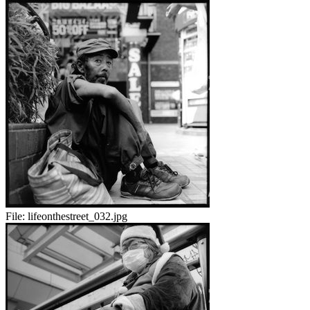
File:
lifeonthestreet_032.jpg