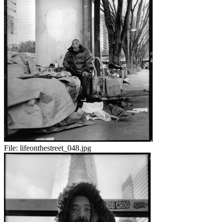
File:
lifeonthestreet_048.jpg