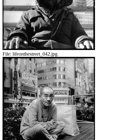
File:
lifeonthestreet_042.jpg