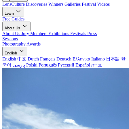
LensCulture Discoveries
Winners Galleries
Festival Videos
Learn
Free Guides
About Us
About Us
Jury Members
Exhibitions
Festivals
Press
Sessions
Photography Awards
English
English
中文
Dutch
Français
Deutsch
Ελληνικά
Italiano
日本語
한
국어
پارسی
Polski
Português
Русский
Español
עברית