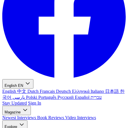
English
EN
English
中文
Dutch
Français
Deutsch
Ελληνικά
Italiano
日本語
한
국어
پارسی
Polski
Português
Русский
Español
עברית
Stay Updated
Sign In
Magazine
Newest
Interviews
Book Reviews
Video Interviews
Explore