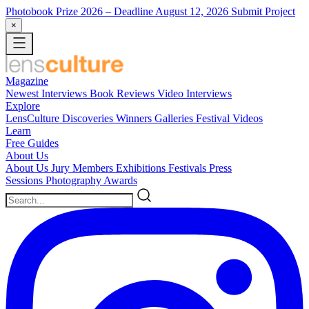
Photobook Prize 2026
– Deadline August 12, 2026
Submit Project
×
Magazine
Newest
Interviews
Book Reviews
Video Interviews
Explore
LensCulture Discoveries
Winners Galleries
Festival Videos
Learn
Free Guides
About Us
About Us
Jury Members
Exhibitions
Festivals
Press
Sessions
Photography Awards