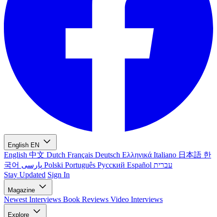
English
EN
English
中文
Dutch
Français
Deutsch
Ελληνικά
Italiano
日本語
한
국어
پارسی
Polski
Português
Русский
Español
עברית
Stay Updated
Sign In
Magazine
Newest
Interviews
Book Reviews
Video Interviews
Explore