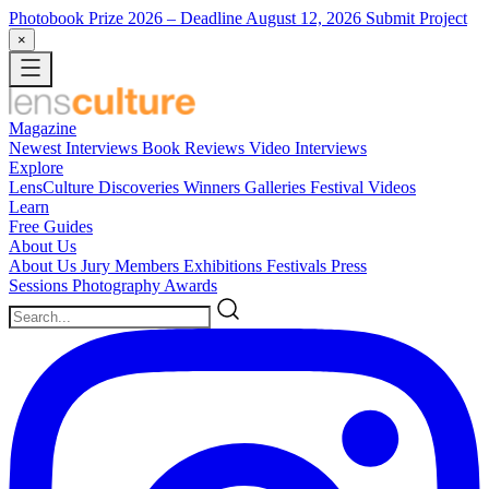
Photobook Prize 2026
– Deadline August 12, 2026
Submit Project
×
Magazine
Newest
Interviews
Book Reviews
Video Interviews
Explore
LensCulture Discoveries
Winners Galleries
Festival Videos
Learn
Free Guides
About Us
About Us
Jury Members
Exhibitions
Festivals
Press
Sessions
Photography Awards