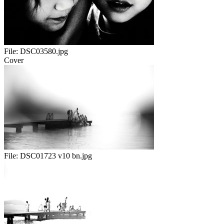
File:
DSC03580.jpg
Cover
File:
DSC01723 v10 bn.jpg