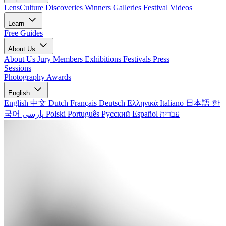
LensCulture Discoveries
Winners Galleries
Festival Videos
Learn
Free Guides
About Us
About Us
Jury Members
Exhibitions
Festivals
Press
Sessions
Photography Awards
English
English
中文
Dutch
Français
Deutsch
Ελληνικά
Italiano
日本語
한
국어
پارسی
Polski
Português
Русский
Español
עברית