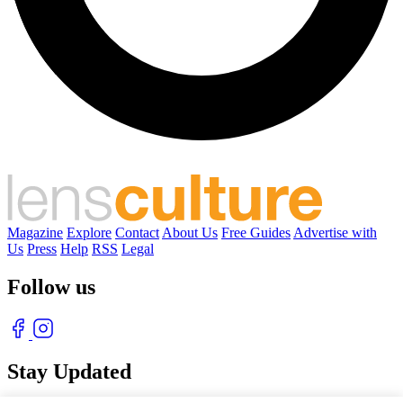
Magazine
Explore
Contact
About Us
Free Guides
Advertise with
Us
Press
Help
RSS
Legal
Follow us
Stay Updated