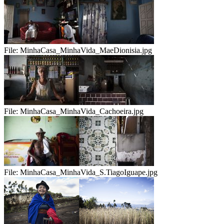
File:
MinhaCasa_MinhaVida_MaeDionisia.jpg
File:
MinhaCasa_MinhaVida_Cachoeira.jpg
File:
MinhaCasa_MinhaVida_S.TiagoIguape.jpg