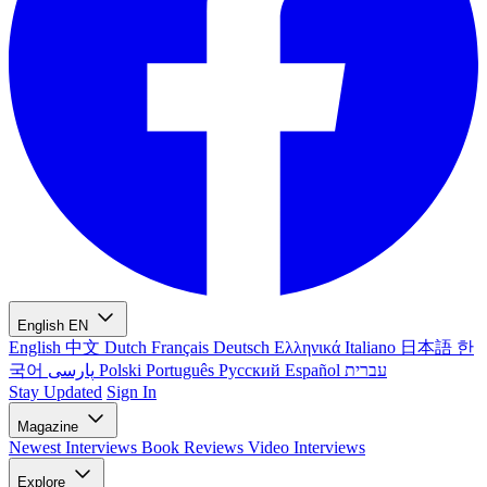
English
EN
English
中文
Dutch
Français
Deutsch
Ελληνικά
Italiano
日本語
한
국어
پارسی
Polski
Português
Русский
Español
עברית
Stay Updated
Sign In
Magazine
Newest
Interviews
Book Reviews
Video Interviews
Explore