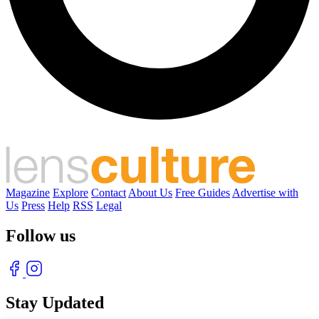
Magazine
Explore
Contact
About Us
Free Guides
Advertise with
Us
Press
Help
RSS
Legal
Follow us
Stay Updated