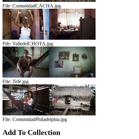
File:
ComunidadCACHA.jpg
File:
ValledelCHOTA.jpg
File:
Tefè.jpg
File:
ComunidadPhiladelphia.jpg
Add To Collection