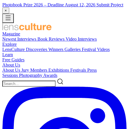
Photobook Prize 2026
– Deadline August 12, 2026
Submit Project
×
Magazine
Newest
Interviews
Book Reviews
Video Interviews
Explore
LensCulture Discoveries
Winners Galleries
Festival Videos
Learn
Free Guides
About Us
About Us
Jury Members
Exhibitions
Festivals
Press
Sessions
Photography Awards