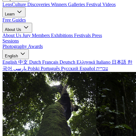
LensCulture Discoveries
Winners Galleries
Festival Videos
Learn
Free Guides
About Us
About Us
Jury Members
Exhibitions
Festivals
Press
Sessions
Photography Awards
English
English
中文
Dutch
Français
Deutsch
Ελληνικά
Italiano
日本語
한
국어
پارسی
Polski
Português
Русский
Español
עברית