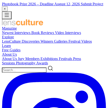
Photobook Prize 2026
– Deadline August 12, 2026
Submit Project
×
Magazine
Newest
Interviews
Book Reviews
Video Interviews
Explore
LensCulture Discoveries
Winners Galleries
Festival Videos
Learn
Free Guides
About Us
About Us
Jury Members
Exhibitions
Festivals
Press
Sessions
Photography Awards