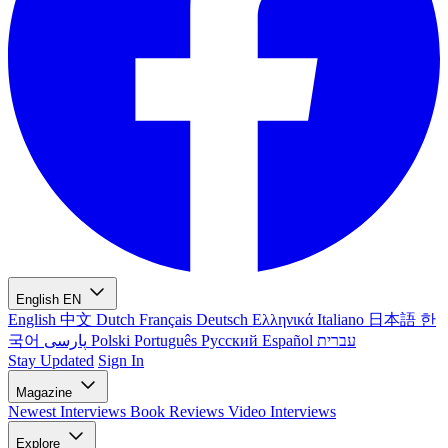
English
EN
English
中文
Dutch
Français
Deutsch
Ελληνικά
Italiano
日本語
한
국어
پارسی
Polski
Português
Русский
Español
עברית
Stay Updated
Sign In
Magazine
Newest
Interviews
Book Reviews
Video Interviews
Explore