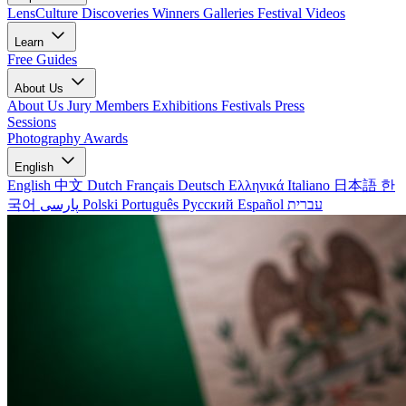
LensCulture Discoveries
Winners Galleries
Festival Videos
Learn
Free Guides
About Us
About Us
Jury Members
Exhibitions
Festivals
Press
Sessions
Photography Awards
English
English
中文
Dutch
Français
Deutsch
Ελληνικά
Italiano
日本語
한
국어
پارسی
Polski
Português
Русский
Español
עברית