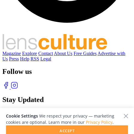
Magazine
Explore
Contact
About Us
Free Guides
Advertise with
Us
Press
Help
RSS
Legal
Follow us
Stay Updated
With our free weekly newsletter of great photography
Cookie Settings
We respect your privacy — marketing
cookies are optional. Learn more in our
Privacy Policy
.
ACCEPT