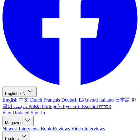
English
EN
English
中文
Dutch
Français
Deutsch
Ελληνικά
Italiano
日本語
한
국어
پارسی
Polski
Português
Русский
Español
עברית
Stay Updated
Sign In
Magazine
Newest
Interviews
Book Reviews
Video Interviews
Explore