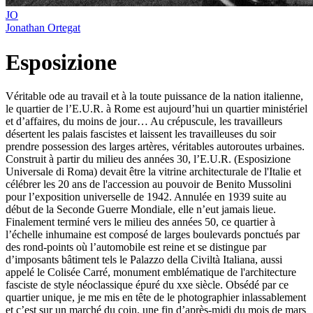
JO
Jonathan Ortegat
Esposizione
Véritable ode au travail et à la toute puissance de la nation italienne,
le quartier de l’E.U.R. à Rome est aujourd’hui un quartier ministériel
et d’affaires, du moins de jour… Au crépuscule, les travailleurs
désertent les palais fascistes et laissent les travailleuses du soir
prendre possession des larges artères, véritables autoroutes urbaines.
Construit à partir du milieu des années 30, l’E.U.R. (Esposizione
Universale di Roma) devait être la vitrine architecturale de l'Italie et
célébrer les 20 ans de l'accession au pouvoir de Benito Mussolini
pour l’exposition universelle de 1942. Annulée en 1939 suite au
début de la Seconde Guerre Mondiale, elle n’eut jamais lieue.
Finalement terminé vers le milieu des années 50, ce quartier à
l’échelle inhumaine est composé de larges boulevards ponctués par
des rond-points où l’automobile est reine et se distingue par
d’imposants bâtiment tels le Palazzo della Civiltà Italiana, aussi
appelé le Colisée Carré, monument emblématique de l'architecture
fasciste de style néoclassique épuré du xxe siècle. Obsédé par ce
quartier unique, je me mis en tête de le photographier inlassablement
et c’est sur un marché du coin, une fin d’après-midi du mois de mars