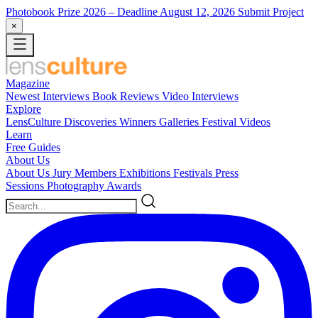
Photobook Prize 2026
– Deadline August 12, 2026
Submit Project
×
Magazine
Newest
Interviews
Book Reviews
Video Interviews
Explore
LensCulture Discoveries
Winners Galleries
Festival Videos
Learn
Free Guides
About Us
About Us
Jury Members
Exhibitions
Festivals
Press
Sessions
Photography Awards