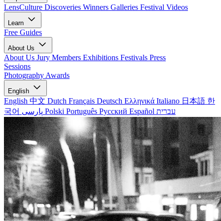
LensCulture Discoveries
Winners Galleries
Festival Videos
Learn
Free Guides
About Us
About Us
Jury Members
Exhibitions
Festivals
Press
Sessions
Photography Awards
English
English
中文
Dutch
Français
Deutsch
Ελληνικά
Italiano
日本語
한
국어
پارسی
Polski
Português
Русский
Español
עברית