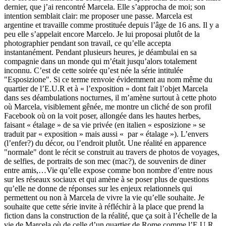
dernier, que j’ai rencontré Marcela. Elle s’approcha de moi; son
intention semblait clair: me proposer une passe. Marcela est
argentine et travaille comme prostituée depuis l’âge de 16 ans. Il y a
peu elle s’appelait encore Marcelo. Je lui proposai plutôt de la
photographier pendant son travail, ce qu’elle accepta
instantanément. Pendant plusieurs heures, je déambulai en sa
compagnie dans un monde qui m’était jusqu’alors totalement
inconnu. C’est de cette soirée qu’est née la série intitulée
"Esposizione". Si ce terme renvoie évidemment au nom même du
quartier de l’E.U.R et à « l’exposition » dont fait l’objet Marcela
dans ses déambulations nocturnes, il m’amène surtout à cette photo
où Marcela, visiblement gênée, me montre un cliché de son profil
Facebook où on la voit poser, allongée dans les hautes herbes,
faisant « étalage » de sa vie privée (en italien « esposizione » se
traduit par « exposition » mais aussi « par « étalage »). L’envers
(l’enfer?) du décor, ou l’endroit plutôt. Une réalité en apparence
"normale" dont le récit se construit au travers de photos de voyages,
de selfies, de portraits de son mec (mac?), de souvenirs de diner
entre amis,…Vie qu’elle expose comme bon nombre d’entre nous
sur les réseaux sociaux et qui amène à se poser plus de questions
qu’elle ne donne de réponses sur les enjeux relationnels qui
permettent ou non à Marcela de vivre la vie qu’elle souhaite. Je
souhaite que cette série invite à réfléchir à la place que prend la
fiction dans la construction de la réalité, que ça soit à l’échelle de la
vie de Marcela où de celle d’un quartier de Rome comme l’E.U.R.,