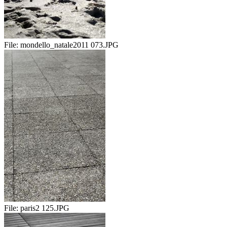
File:
mondello_natale2011 073.JPG
File:
paris2 125.JPG