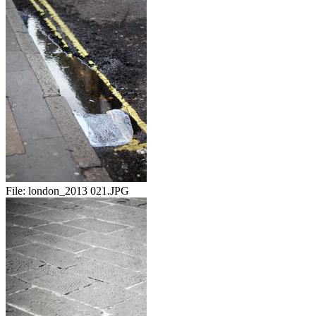
File:
london_2013 021.JPG