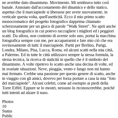
ne avrebbe dato dinamismo. Movimento. Mi sembrava tutto così
banale. Annoiato dall'accostamento del dinamico e dello statico,
aspettai che il marciapiede si liberasse per avere nuovamente, in
verticale questa volta, quell'asetticità. Ecco il mio primo scatto
monocromatico del progetto fotografico dapprima chiamato
scherzosamente per un gioco di parole "Walk Street". Ne aprii anche
un blog fotografico in cui potevo raccogliere i migliori ed i peggiori
scatti. Da allora, non contento di averne solo uno, portai la macchina
fotografica sempre con me, per accaparrarmi e fare mio ciò che era
rovinosamente di tutti: il marciapiede. Partii per Berlino, Parigi,
Londra, Milano, Pisa, Lucca, Roma, ed alcuni scatti nella mia città,
a Palermo. Ed in tutte le città utilizzavo sempre la stessa formula, la
stessa tecnica, la ricerca di staticità in quello che è il simbolo del
dinamismo. A volte ripetevo lo scatto anche una decina di volte, ed
in svariate situazioni. Neve, pioggia, vento e fango non mi hanno
mai fermato. Crebbe una passione per questo genere di scatto, anche
in viaggio con gli amici, dovevo per forza portare a casa la mia "foto
del marciapiede". Alcuni celebri, come ad esempio ai piedi della
Torre Eiffel. Eppure se lo mostri, nessuno lo riconoscerebbe, poiché
tutti intenti ad alzare il naso.
Photos
10
Status
Public