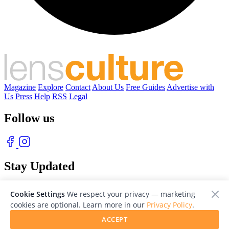
Magazine
Explore
Contact
About Us
Free Guides
Advertise with
Us
Press
Help
RSS
Legal
Follow us
Stay Updated
With our free weekly newsletter of great photography
Cookie Settings
We respect your privacy — marketing
cookies are optional. Learn more in our
Privacy Policy
.
ACCEPT