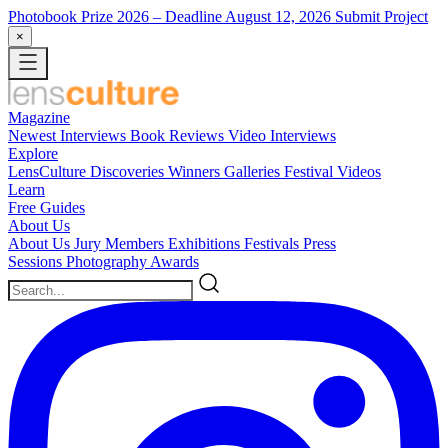
Photobook Prize 2026
– Deadline August 12, 2026
Submit Project
×
Magazine
Newest
Interviews
Book Reviews
Video Interviews
Explore
LensCulture Discoveries
Winners Galleries
Festival Videos
Learn
Free Guides
About Us
About Us
Jury Members
Exhibitions
Festivals
Press
Sessions
Photography Awards