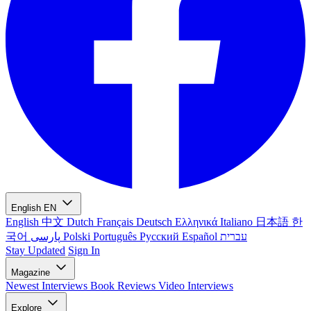
English
EN
English
中文
Dutch
Français
Deutsch
Ελληνικά
Italiano
日本語
한
국어
پارسی
Polski
Português
Русский
Español
עברית
Stay Updated
Sign In
Magazine
Newest
Interviews
Book Reviews
Video Interviews
Explore