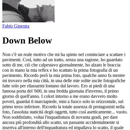
Fabio Ginestra
Down Below
Non c'è un reale motivo che mi ha spinto nel cominciare a scattare i
pavimenti. Così, tutto ad un tratto, senza una ragione, ho guardato
sotto di me, ciò che calpestavo giornalmente, ho alzato le braccia
con in mano la mia reflex e ho scattato la prima fotografia di un
pavimento. Ricordo però la mia prima foto, qualche anno fa mentre
mi trovavo nella mia città, in una delle mie solite uscite fotografiche
fatte solo per rilassarmi lontano dal lavoro. Ero ai piedi di una
famosa porta del '600, in una fredda giornata d'inverno, il primo
giorno di quell'anno. I colori intorno a me erano davvero molto
poveri, guardai il marciapiede, misi a fuoco solo in orizzontale, sul
primo terzo inferiore. Ricordo la totale assenza di protagonisti nella
foto, l'assoluta staticità degli oggetti, tutto così asetticamente... vuoto.
Non soddisfatto, voltai l'inquadratura di novanta gradi, per dare
ancora più profondità allo scatto, un passante accidentalmente si
inseriva all'interno dell'inquadratura ed impallava lo scatto, il quale