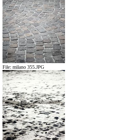
File:
milano 355.JPG