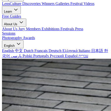
LensCulture Discoveries
Winners Galleries
Festival Videos
Learn
Free Guides
About Us
About Us
Jury Members
Exhibitions
Festivals
Press
Sessions
Photography Awards
English
English
中文
Dutch
Français
Deutsch
Ελληνικά
Italiano
日本語
한
국어
پارسی
Polski
Português
Русский
Español
עברית