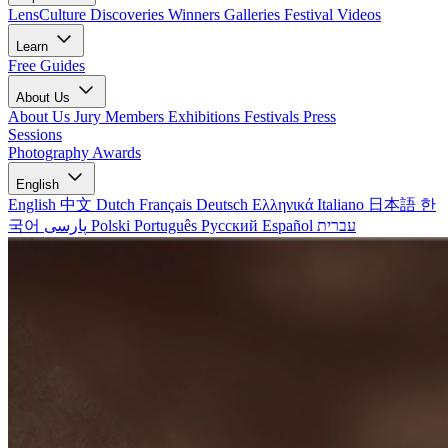
LensCulture Discoveries
Winners Galleries
Festival Videos
Learn
Free Guides
About Us
About Us
Jury Members
Exhibitions
Festivals
Press
Sessions
Photography Awards
English
English
中文
Dutch
Français
Deutsch
Ελληνικά
Italiano
日本語
한
국어
پارسی
Polski
Português
Русский
Español
עברית