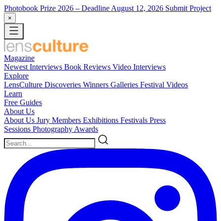
Photobook Prize 2026
– Deadline August 12, 2026
Submit Project
×
Magazine
Newest
Interviews
Book Reviews
Video Interviews
Explore
LensCulture Discoveries
Winners Galleries
Festival Videos
Learn
Free Guides
About Us
About Us
Jury Members
Exhibitions
Festivals
Press
Sessions
Photography Awards