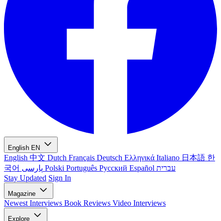
English
EN
English
中文
Dutch
Français
Deutsch
Ελληνικά
Italiano
日本語
한
국어
پارسی
Polski
Português
Русский
Español
עברית
Stay Updated
Sign In
Magazine
Newest
Interviews
Book Reviews
Video Interviews
Explore