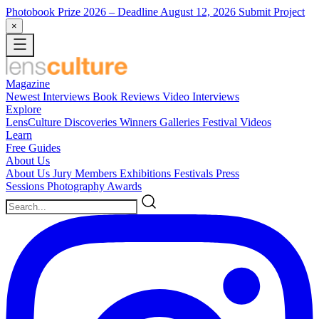
Photobook Prize 2026
– Deadline August 12, 2026
Submit Project
×
Magazine
Newest
Interviews
Book Reviews
Video Interviews
Explore
LensCulture Discoveries
Winners Galleries
Festival Videos
Learn
Free Guides
About Us
About Us
Jury Members
Exhibitions
Festivals
Press
Sessions
Photography Awards