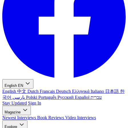
English
EN
English
中文
Dutch
Français
Deutsch
Ελληνικά
Italiano
日本語
한
국어
پارسی
Polski
Português
Русский
Español
עברית
Stay Updated
Sign In
Magazine
Newest
Interviews
Book Reviews
Video Interviews
Explore