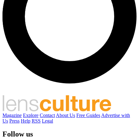
Magazine
Explore
Contact
About Us
Free Guides
Advertise with
Us
Press
Help
RSS
Legal
Follow us