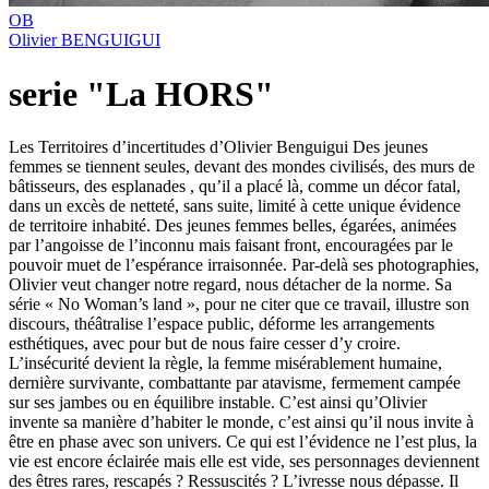
OB
Olivier BENGUIGUI
serie "La HORS"
Les Territoires d’incertitudes d’Olivier Benguigui Des jeunes
femmes se tiennent seules, devant des mondes civilisés, des murs de
bâtisseurs, des esplanades , qu’il a placé là, comme un décor fatal,
dans un excès de netteté, sans suite, limité à cette unique évidence
de territoire inhabité. Des jeunes femmes belles, égarées, animées
par l’angoisse de l’inconnu mais faisant front, encouragées par le
pouvoir muet de l’espérance irraisonnée. Par-delà ses photographies,
Olivier veut changer notre regard, nous détacher de la norme. Sa
série « No Woman’s land », pour ne citer que ce travail, illustre son
discours, théâtralise l’espace public, déforme les arrangements
esthétiques, avec pour but de nous faire cesser d’y croire.
L’insécurité devient la règle, la femme misérablement humaine,
dernière survivante, combattante par atavisme, fermement campée
sur ses jambes ou en équilibre instable. C’est ainsi qu’Olivier
invente sa manière d’habiter le monde, c’est ainsi qu’il nous invite à
être en phase avec son univers. Ce qui est l’évidence ne l’est plus, la
vie est encore éclairée mais elle est vide, ses personnages deviennent
des êtres rares, rescapés ? Ressuscités ? L’ivresse nous dépasse. Il