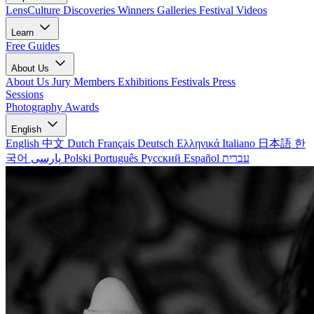
LensCulture Discoveries
Winners Galleries
Festival Videos
Learn
Free Guides
About Us
About Us
Jury Members
Exhibitions
Festivals
Press
Sessions
Photography Awards
English
English
中文
Dutch
Français
Deutsch
Ελληνικά
Italiano
日本語
한
국어
پارسی
Polski
Português
Русский
Español
עברית