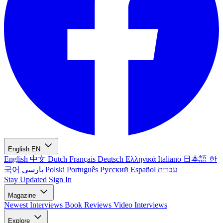
English
EN
English
中文
Dutch
Français
Deutsch
Ελληνικά
Italiano
日本語
한
국어
پارسی
Polski
Português
Русский
Español
עברית
Stay Updated
Sign In
Magazine
Newest
Interviews
Book Reviews
Video Interviews
Explore