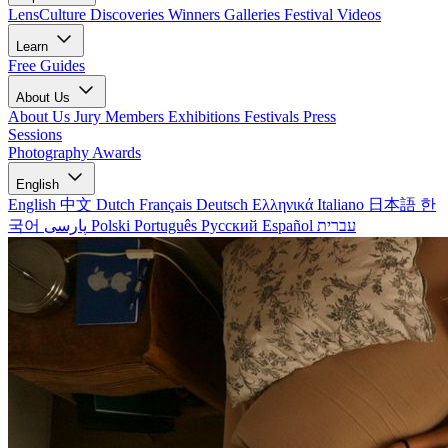
LensCulture Discoveries
Winners Galleries
Festival Videos
Learn
Free Guides
About Us
About Us
Jury Members
Exhibitions
Festivals
Press
Sessions
Photography Awards
English
English
中文
Dutch
Français
Deutsch
Ελληνικά
Italiano
日本語
한
국어
پارسی
Polski
Português
Русский
Español
עברית