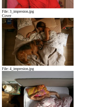
File:
3_impresion.jpg
Cover
File:
4_impresion.jpg