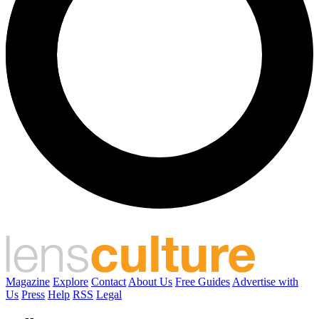
Magazine
Explore
Contact
About Us
Free Guides
Advertise with
Us
Press
Help
RSS
Legal