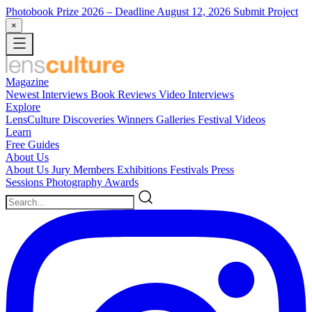
Photobook Prize 2026
– Deadline August 12, 2026
Submit Project
×
Magazine
Newest
Interviews
Book Reviews
Video Interviews
Explore
LensCulture Discoveries
Winners Galleries
Festival Videos
Learn
Free Guides
About Us
About Us
Jury Members
Exhibitions
Festivals
Press
Sessions
Photography Awards