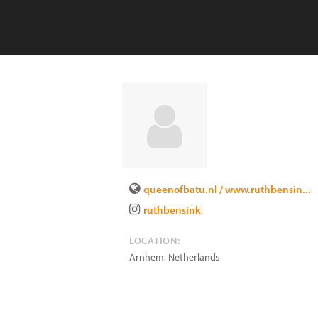
queenofbatu.nl / www.ruthbensin...
ruthbensink
LOCATION:
Arnhem
,
Netherlands