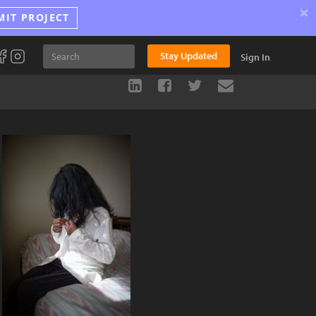
×
MIT PROJECT
Stay Updated
Sign In