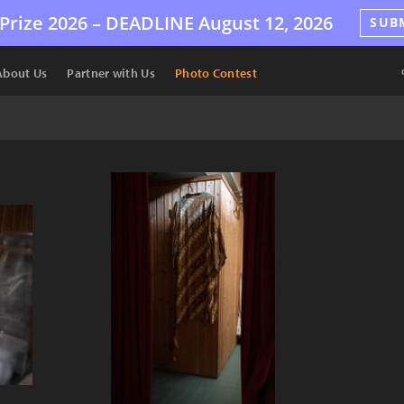
Prize 2026 –
DEADLINE
August 12, 2026
SUB
About Us
Partner with Us
Photo Contest