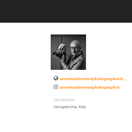
saveriosalveminiphotographer.it...
saveriosalveminiphotographer
LOCATION:
Serrapetrona
,
Italy