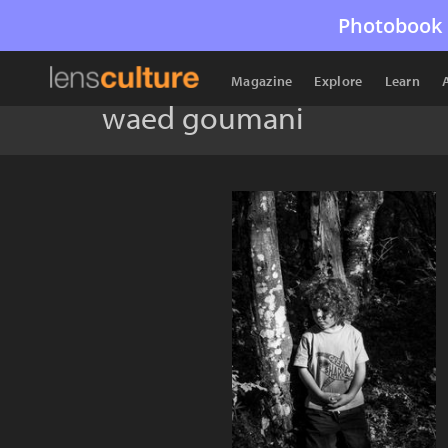
Photobook 
Magazine
Explore
Learn
waed goumani