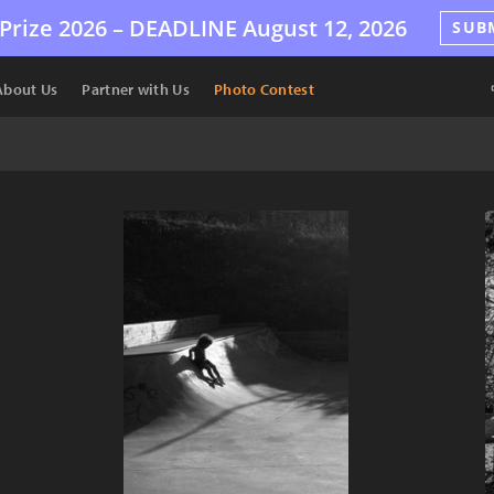
Prize 2026 –
DEADLINE
August 12, 2026
SUB
About Us
Partner with Us
Photo Contest