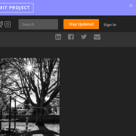
×
MIT PROJECT
Stay Updated
Sign In