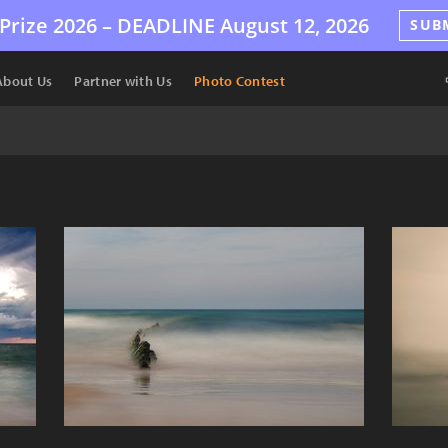
Prize 2026 –
DEADLINE
August 12, 2026
SUB
About Us
Partner with Us
Photo Contest