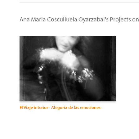
Ana Maria Cosculluela Oyarzabal's Projects o
El Viaje interior - Alegoría de las emociones