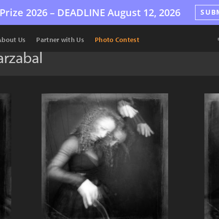
Prize 2026 –
DEADLINE
August 12, 2026
SUB
About Us
Partner with Us
Photo Contest
arzabal