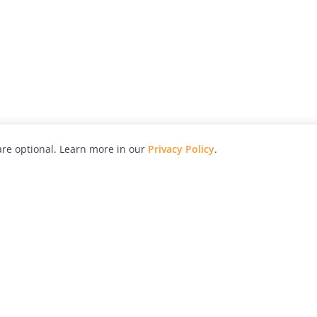
re optional. Learn more in our
Privacy Policy
.
hy
Awards
Advertise with Us
Help
Magazine
Press
Contact
orial
Explore
Free Guides
RSS
nd
Learn
About Us
Legal