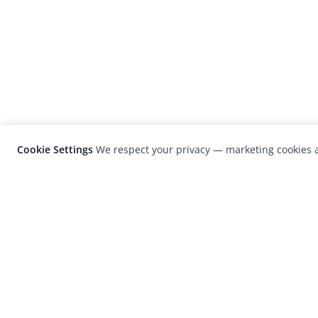
Cookie Settings
We respect your privacy — marketing cookies a
LensCulture is a leading global photograp
platform known for its international
photography awards, exhibitions, and edit
coverage of contemporary photography a
visual culture.