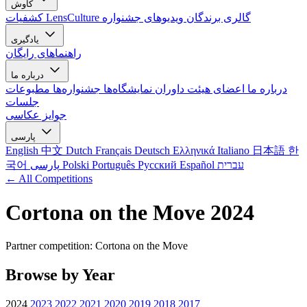
کاوش
گالری برندگان
ویدیوهای جشنواره
کشفیات LensCulture
یادگیری
راهنماهای رایگان
درباره ما
درباره ما
اعضای هیئت داوران
نمایشگاه‌ها
جشنواره‌ها
مطبوعات
جلسات
جوایز عکاسی
پارسی
English
中文
Dutch
Français
Deutsch
Ελληνικά
Italiano
日本語
한
עברית
Español
Русский
Português
Polski
پارسی
국어
← All Competitions
Cortona on the Move 2024
Partner competition: Cortona on the Move
Browse by Year
2024
2023
2022
2021
2020
2019
2018
2017