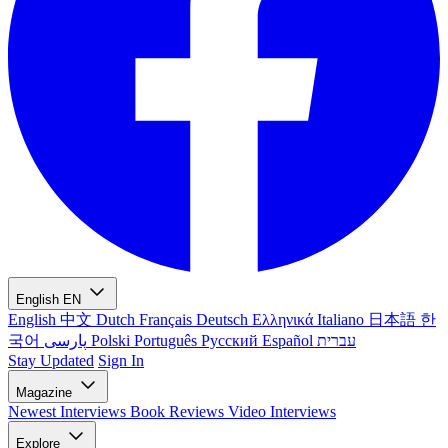
English
EN
English
中文
Dutch
Français
Deutsch
Ελληνικά
Italiano
日本語
한
국어
پارسی
Polski
Português
Русский
Español
עברית
Stay Updated
Sign In
Magazine
Newest
Interviews
Book Reviews
Video Interviews
Explore