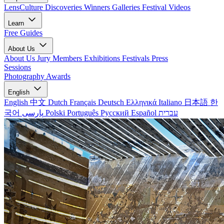
LensCulture Discoveries
Winners Galleries
Festival Videos
Learn
Free Guides
About Us
About Us
Jury Members
Exhibitions
Festivals
Press
Sessions
Photography Awards
English
English
中文
Dutch
Français
Deutsch
Ελληνικά
Italiano
日本語
한
국어
پارسی
Polski
Português
Русский
Español
עברית