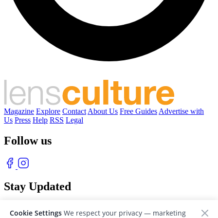
Magazine
Explore
Contact
About Us
Free Guides
Advertise with
Us
Press
Help
RSS
Legal
Follow us
Stay Updated
With our free weekly newsletter of great photography
Cookie Settings
We respect your privacy — marketing