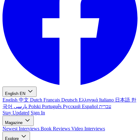
English
EN
English
中文
Dutch
Français
Deutsch
Ελληνικά
Italiano
日本語
한
국어
پارسی
Polski
Português
Русский
Español
עברית
Stay Updated
Sign In
Magazine
Newest
Interviews
Book Reviews
Video Interviews
Explore