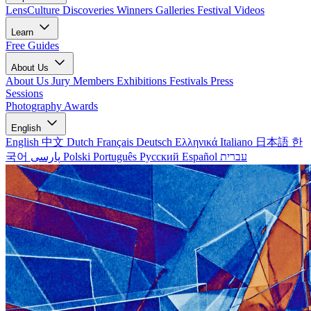
LensCulture Discoveries
Winners Galleries
Festival Videos
Learn
Free Guides
About Us
About Us
Jury Members
Exhibitions
Festivals
Press
Sessions
Photography Awards
English
English
中文
Dutch
Français
Deutsch
Ελληνικά
Italiano
日本語
한
국어
پارسی
Polski
Português
Русский
Español
עברית