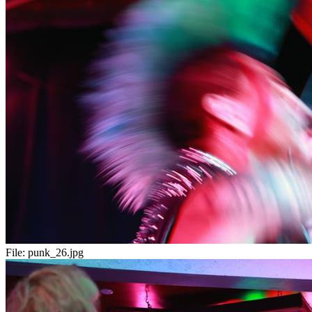
File:
punk_26.jpg