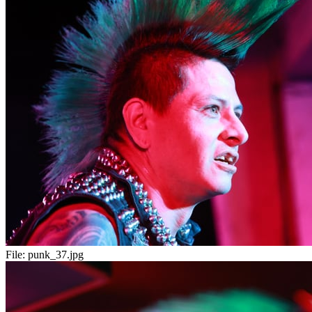
File:
punk_37.jpg