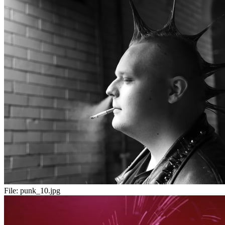
File:
punk_10.jpg