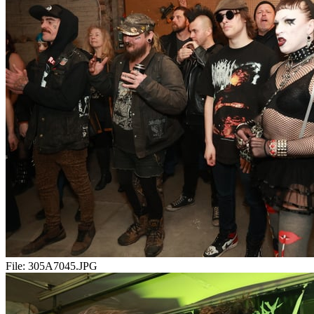
File:
305A7045.JPG