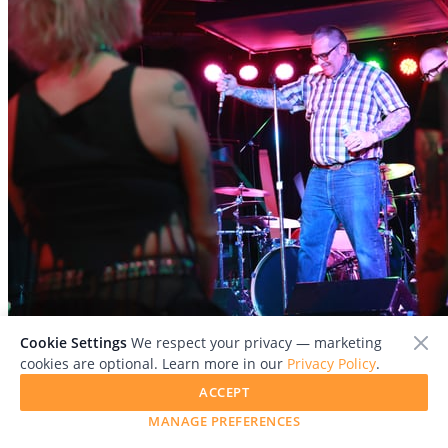
Cookie Settings
We respect your privacy — marketing
File:
punk_07.jpg
cookies are optional. Learn more in our
Privacy Policy
.
ACCEPT
MANAGE PREFERENCES