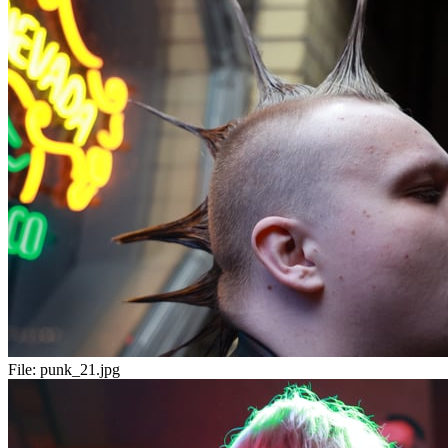
File:
punk_21.jpg