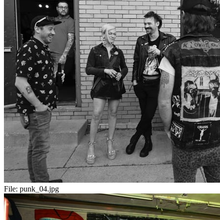
File:
punk_04.jpg