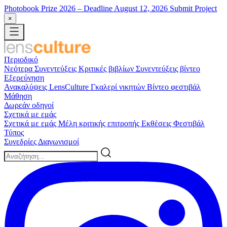
Photobook Prize 2026
– Deadline August 12, 2026
Submit Project
×
Περιοδικό
Νεότερα
Συνεντεύξεις
Κριτικές βιβλίων
Συνεντεύξεις βίντεο
Εξερεύνηση
Ανακαλύψεις LensCulture
Γκαλερί νικητών
Βίντεο φεστιβάλ
Μάθηση
Δωρεάν οδηγοί
Σχετικά με εμάς
Σχετικά με εμάς
Μέλη κριτικής επιτροπής
Εκθέσεις
Φεστιβάλ
Τύπος
Συνεδρίες
Διαγωνισμοί