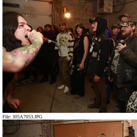
File:
305A7053.JPG