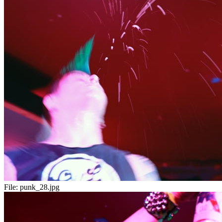
File:
punk_28.jpg