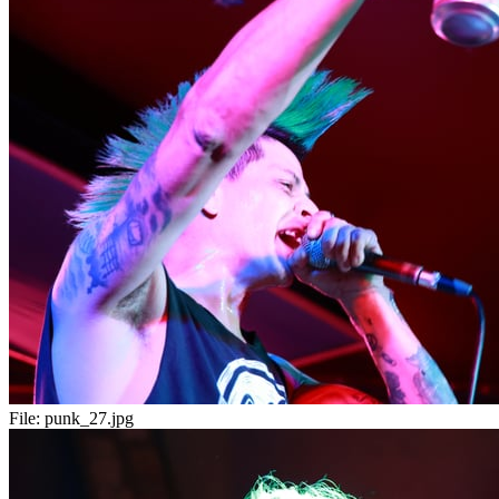
File:
punk_27.jpg