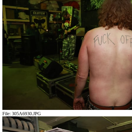
File:
305A6930.JPG