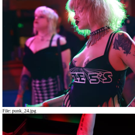
File:
punk_24.jpg