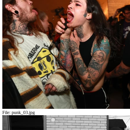
File:
punk_03.jpg