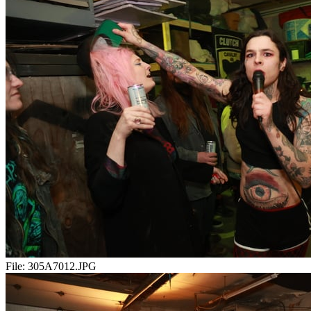
File:
305A7012.JPG