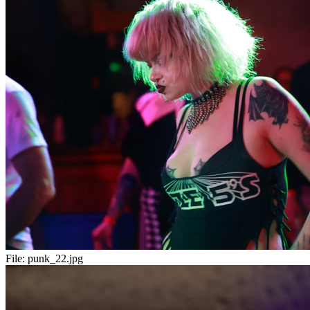
File:
punk_22.jpg