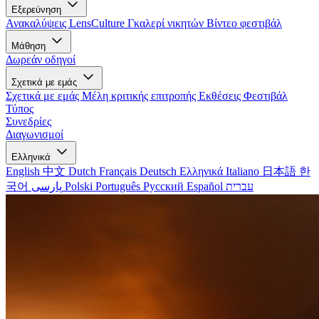
Εξερεύνηση
Ανακαλύψεις LensCulture
Γκαλερί νικητών
Βίντεο φεστιβάλ
Μάθηση
Δωρεάν οδηγοί
Σχετικά με εμάς
Σχετικά με εμάς
Μέλη κριτικής επιτροπής
Εκθέσεις
Φεστιβάλ
Τύπος
Συνεδρίες
Διαγωνισμοί
Ελληνικά
English
中文
Dutch
Français
Deutsch
Ελληνικά
Italiano
日本語
한
국어
پارسی
Polski
Português
Русский
Español
עברית