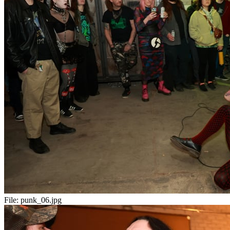
File:
punk_06.jpg