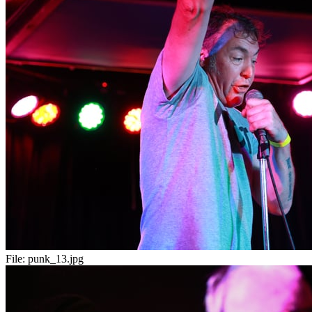
File:
punk_13.jpg