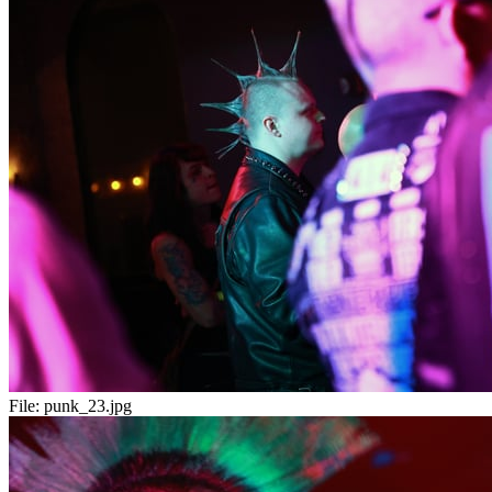
File:
punk_23.jpg