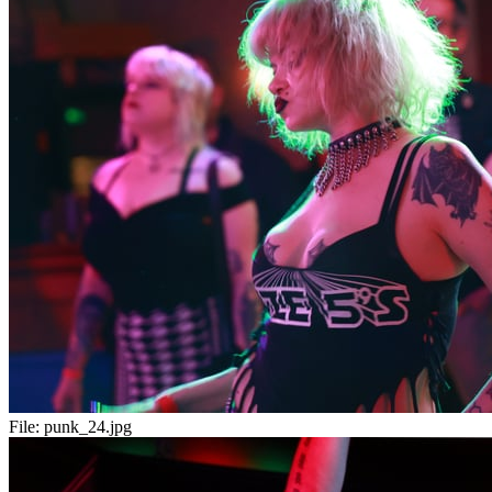
File:
punk_24.jpg