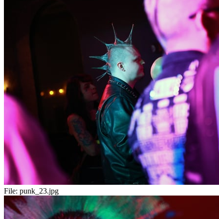
File:
punk_23.jpg