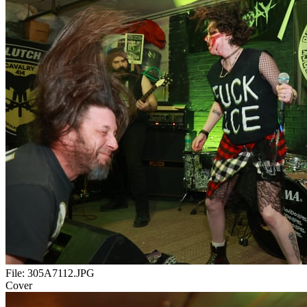
File:
305A7112.JPG
Cover