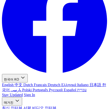
한국어
KO
English
中文
Dutch
Français
Deutsch
Ελληνικά
Italiano
日本語
한
국어
پارسی
Polski
Português
Русский
Español
עברית
Stay Updated
Sign In
매거진
최신
인터뷰
서평
비디오 인터뷰