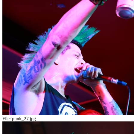
File:
punk_27.jpg