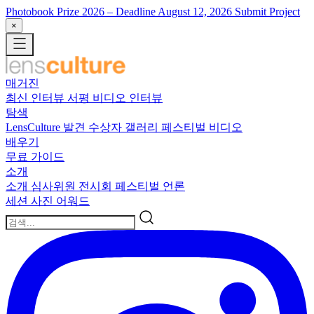
Photobook Prize 2026
– Deadline August 12, 2026
Submit Project
×
매거진
최신
인터뷰
서평
비디오 인터뷰
탐색
LensCulture 발견
수상자 갤러리
페스티벌 비디오
배우기
무료 가이드
소개
소개
심사위원
전시회
페스티벌
언론
세션
사진 어워드