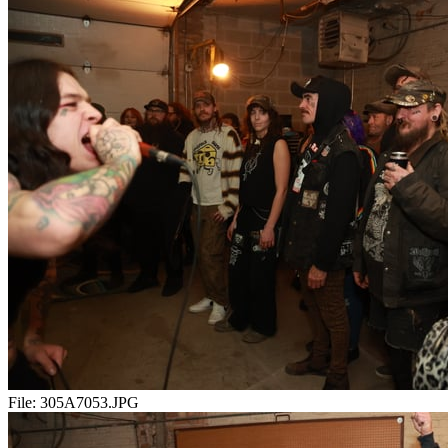
File:
305A7053.JPG