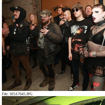
File:
305A7045.JPG