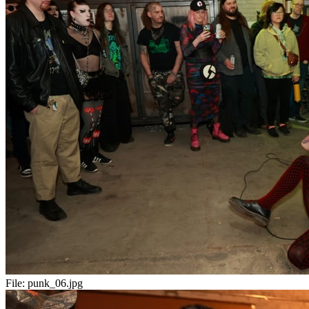
File:
punk_06.jpg