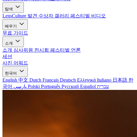
탐색
LensCulture 발견
수상자 갤러리
페스티벌 비디오
배우기
무료 가이드
소개
소개
심사위원
전시회
페스티벌
언론
세션
사진 어워드
한국어
English
中文
Dutch
Français
Deutsch
Ελληνικά
Italiano
日本語
한
국어
پارسی
Polski
Português
Русский
Español
עברית