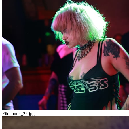
File:
punk_22.jpg