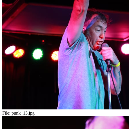
File:
punk_13.jpg