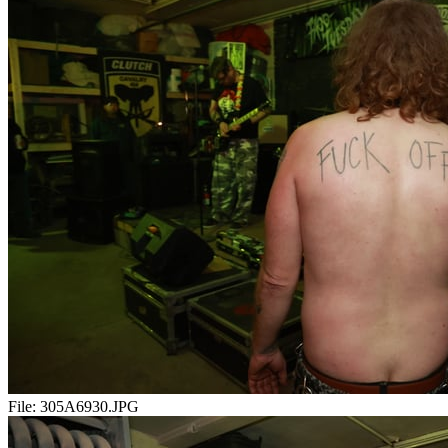
File:
305A6930.JPG