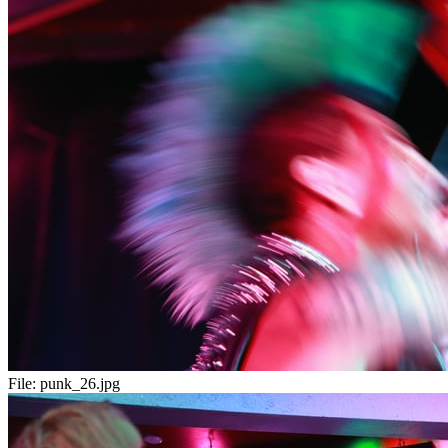
File:
punk_26.jpg