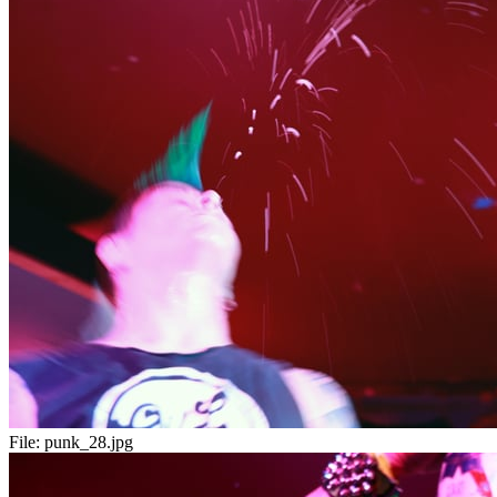
File:
punk_28.jpg