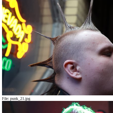
File:
punk_21.jpg