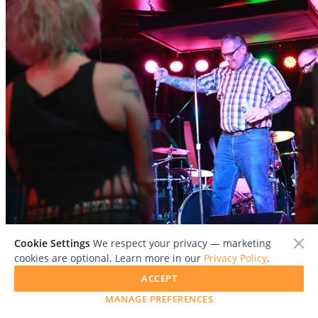
Cookie Settings
We respect your privacy — marketing
cookies are optional. Learn more in our
Privacy Policy
.
File:
punk_07.jpg
ACCEPT
MANAGE PREFERENCES