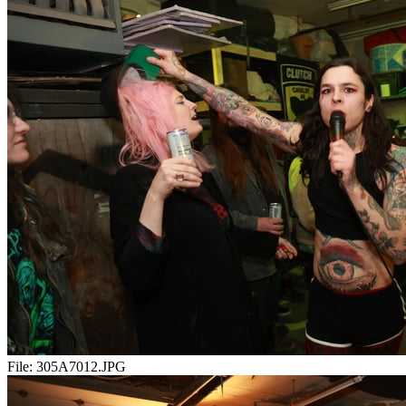
File:
305A7012.JPG