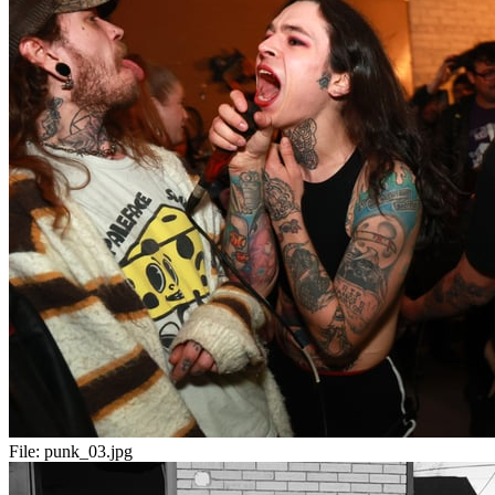
File:
punk_03.jpg