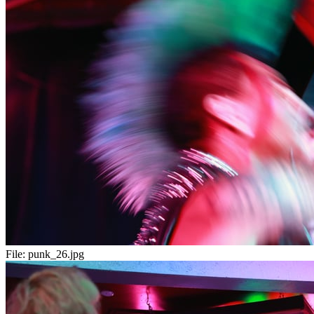
File:
punk_26.jpg