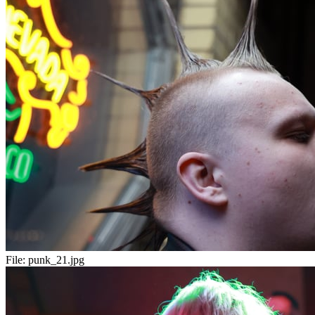
File:
punk_21.jpg