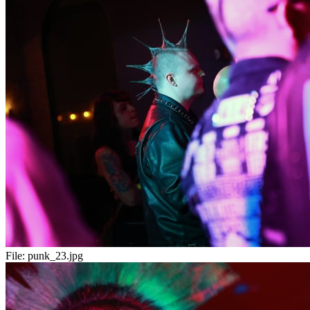
File:
punk_23.jpg