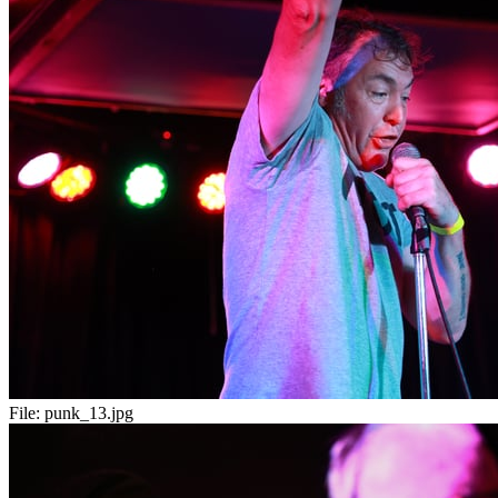
File:
punk_13.jpg