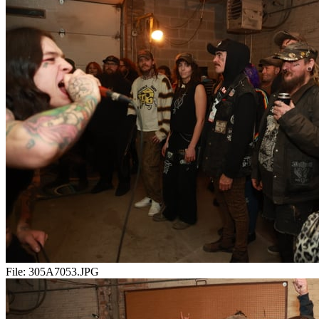
File:
305A7053.JPG