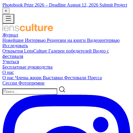
Photobook Prize 2026
– Deadline August 12, 2026
Submit Project
×
Журнал
Новейшие
Интервью
Рецензии на книги
Видеоинтервью
Исследовать
Открытия LensCulture
Галереи победителей
Видео с
фестиваля
Учиться
Бесплатные руководства
О нас
О нас
Члены жюри
Выставки
Фестивали
Пресса
Сессии
Фотопремии