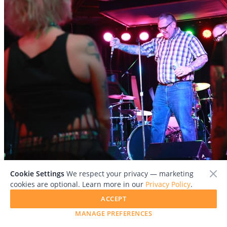
Cookie Settings
We respect your privacy — marketing
File:
punk_07.jpg
cookies are optional. Learn more in our
Privacy Policy
.
ACCEPT
MANAGE PREFERENCES