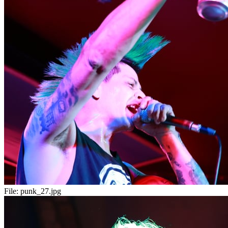
File:
punk_27.jpg