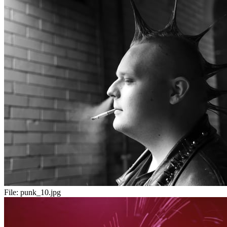
File:
punk_10.jpg