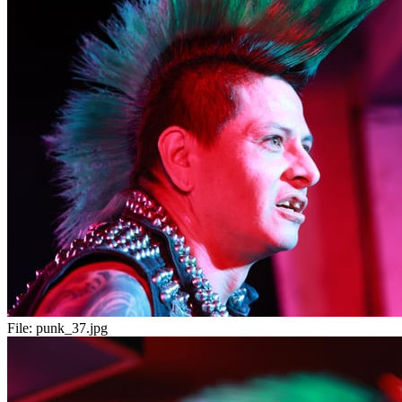
File:
punk_37.jpg