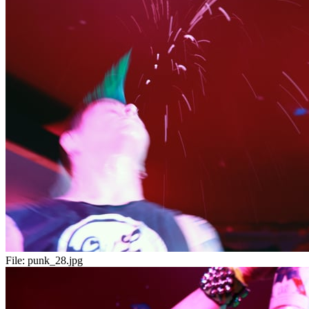
File:
punk_28.jpg