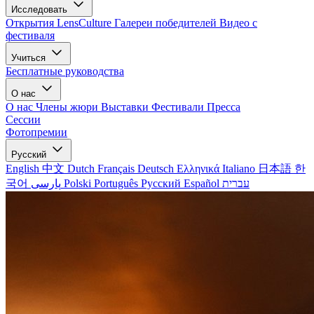
Исследовать
Открытия LensCulture
Галереи победителей
Видео с
фестиваля
Учиться
Бесплатные руководства
О нас
О нас
Члены жюри
Выставки
Фестивали
Пресса
Сессии
Фотопремии
Русский
English
中文
Dutch
Français
Deutsch
Ελληνικά
Italiano
日本語
한
국어
پارسی
Polski
Português
Русский
Español
עברית