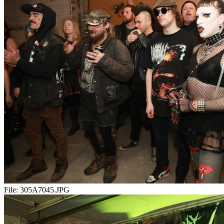
File:
305A7045.JPG