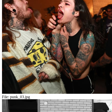
File:
punk_03.jpg