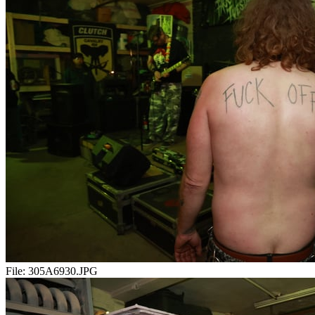
File:
305A6930.JPG