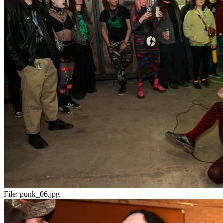
File:
punk_06.jpg