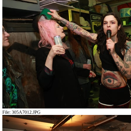
File:
305A7012.JPG