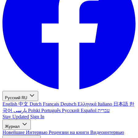
Русский
RU
English
中文
Dutch
Français
Deutsch
Ελληνικά
Italiano
日本語
한
국어
پارسی
Polski
Português
Русский
Español
עברית
Stay Updated
Sign In
Журнал
Новейшие
Интервью
Рецензии на книги
Видеоинтервью