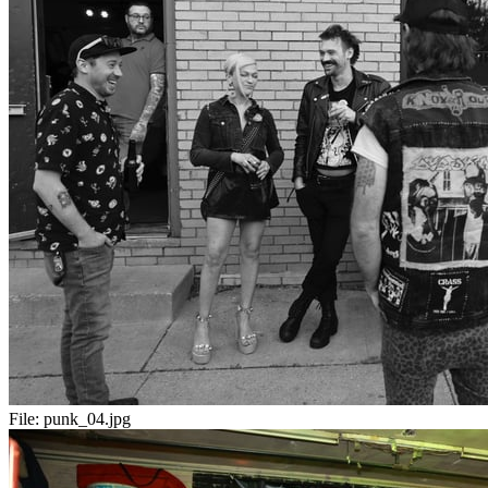
File:
punk_04.jpg