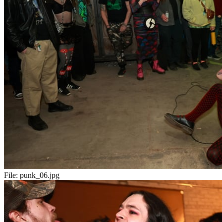
File:
punk_06.jpg