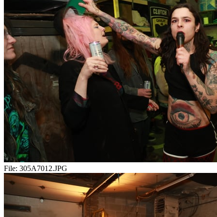
File:
305A7012.JPG