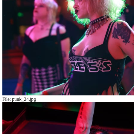
File:
punk_24.jpg