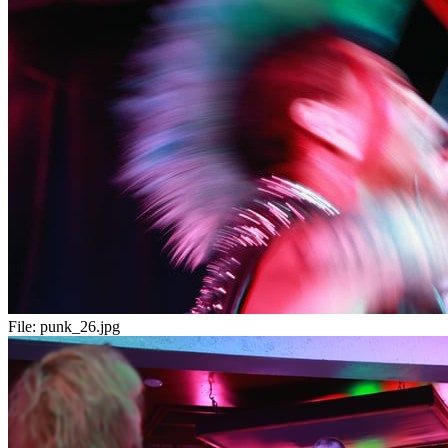
File:
punk_26.jpg