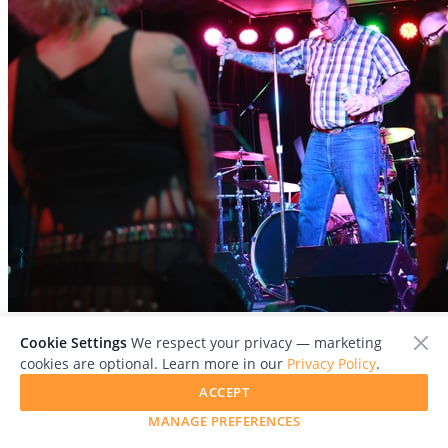
File:
punk_07.jpg
Cookie Settings
We respect your privacy — marketing
cookies are optional. Learn more in our
Privacy Policy
.
ACCEPT
MANAGE PREFERENCES