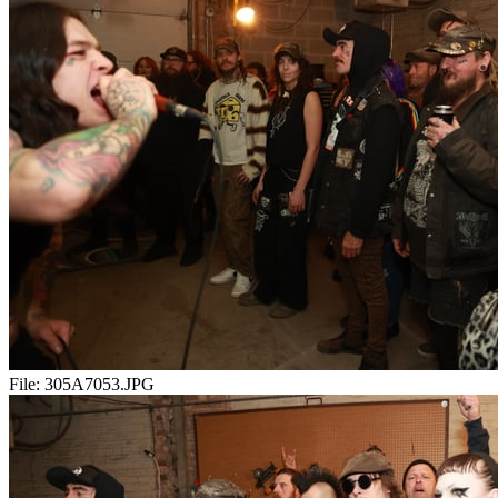
File:
305A7053.JPG