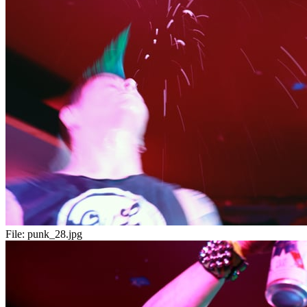
File:
punk_28.jpg