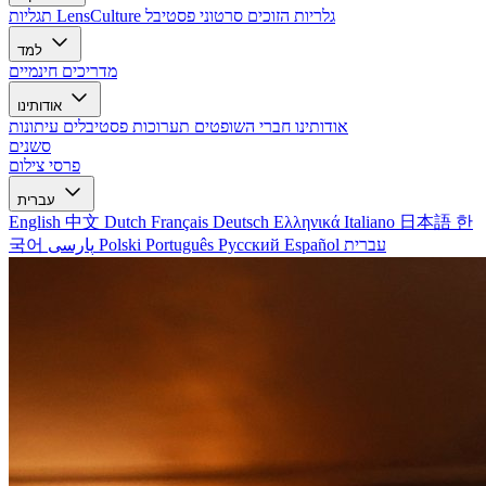
גלריות הזוכים
סרטוני פסטיבל
תגליות LensCulture
למד
מדריכים חינמיים
אודותינו
אודותינו
חברי השופטים
תערוכות
פסטיבלים
עיתונות
סשנים
פרסי צילום
עברית
English
中文
Dutch
Français
Deutsch
Ελληνικά
Italiano
日本語
한
국어
پارسی
Polski
Português
Русский
Español
עברית