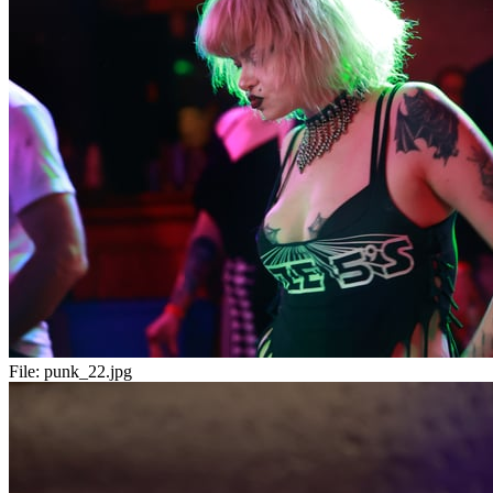
File:
punk_22.jpg