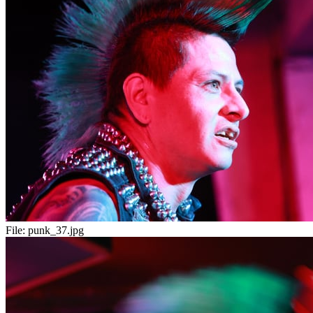
File:
punk_37.jpg