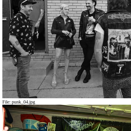
File:
punk_04.jpg