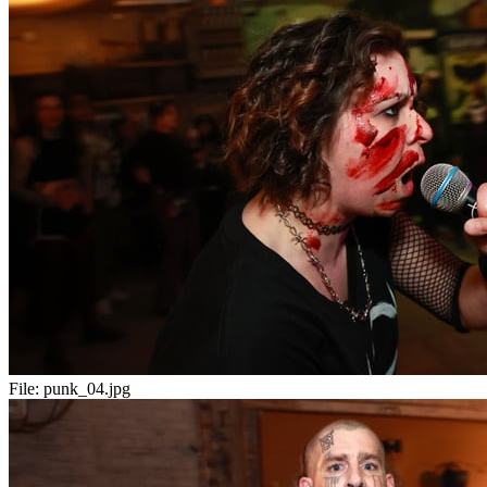
File:
punk_04.jpg