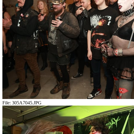
File:
305A7045.JPG