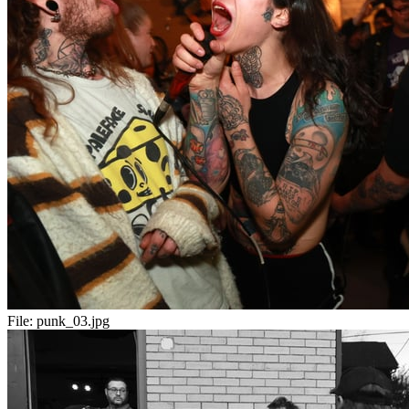
File:
punk_03.jpg