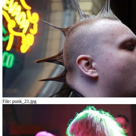
File:
punk_21.jpg