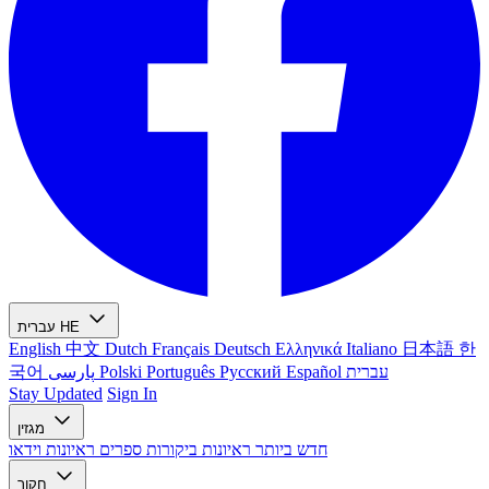
עברית
HE
English
中文
Dutch
Français
Deutsch
Ελληνικά
Italiano
日本語
한
국어
پارسی
Polski
Português
Русский
Español
עברית
Stay Updated
Sign In
מגזין
חדש ביותר
ראיונות
ביקורות ספרים
ראיונות וידאו
חקור