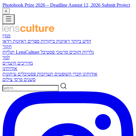
Photobook Prize 2026
– Deadline August 12, 2026
Submit Project
×
מגזין
חדש ביותר
ראיונות
ביקורות ספרים
ראיונות וידאו
חקור
גלריות הזוכים
סרטוני פסטיבל
תגליות LensCulture
למד
מדריכים חינמיים
אודותינו
אודותינו
חברי השופטים
תערוכות
פסטיבלים
עיתונות
סשנים
פרסי צילום