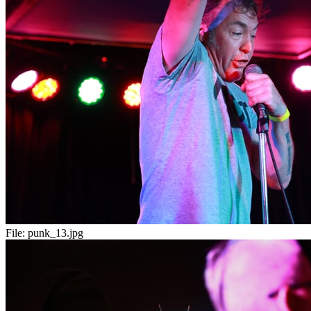
File:
punk_13.jpg