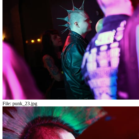
File:
punk_23.jpg