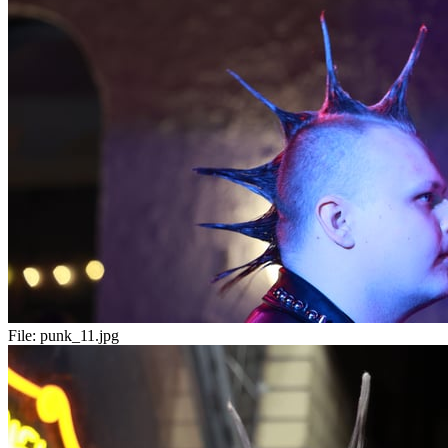
File:
punk_11.jpg