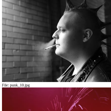
File:
punk_10.jpg