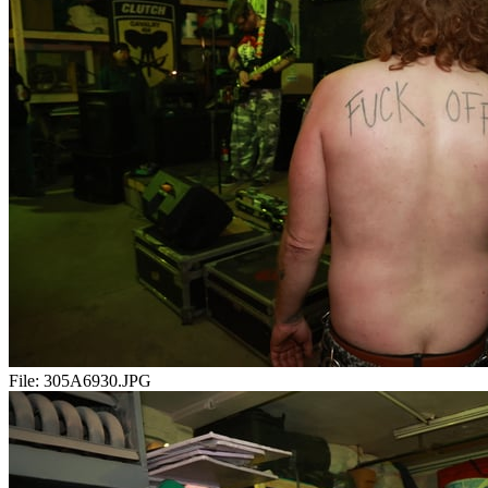
File:
305A6930.JPG